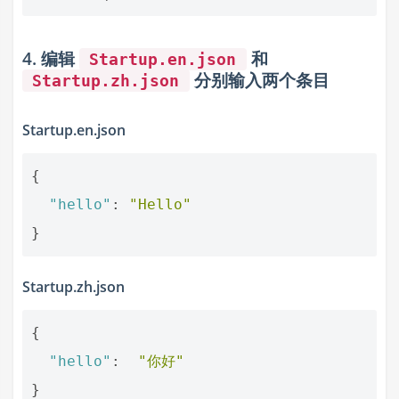
4. 编辑
和
Startup.en.json
分别输入两个条目
Startup.zh.json
Startup.en.json
{
"hello"
:
"Hello"
}
Startup.zh.json
{
"hello"
:
"你好"
}