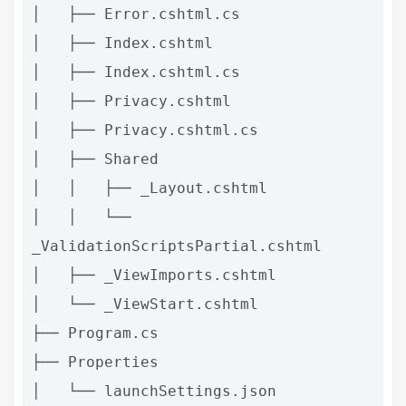
│   ├── Error.cshtml.cs

│   ├── Index.cshtml

│   ├── Index.cshtml.cs

│   ├── Privacy.cshtml

│   ├── Privacy.cshtml.cs

│   ├── Shared

│   │   ├── _Layout.cshtml

│   │   └── 
_ValidationScriptsPartial.cshtml

│   ├── _ViewImports.cshtml

│   └── _ViewStart.cshtml

├── Program.cs

├── Properties

│   └── launchSettings.json
