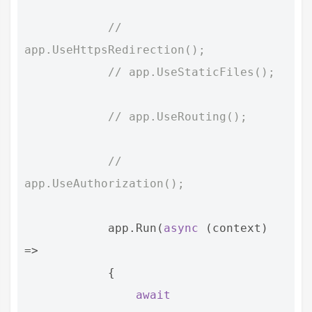
// 
app.UseHttpsRedirection();
// app.UseStaticFiles();
// app.UseRouting();
// 
app.UseAuthorization();
app
.
Run
(
async
(
context
)
=>
{
await