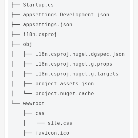
├── Startup.cs

├── appsettings.Development.json

├── appsettings.json

├── i18n.csproj

├── obj

│   ├── i18n.csproj.nuget.dgspec.json

│   ├── i18n.csproj.nuget.g.props

│   ├── i18n.csproj.nuget.g.targets

│   ├── project.assets.json

│   └── project.nuget.cache

└── wwwroot

    ├── css

    │   └── site.css

    ├── favicon.ico
