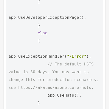
{
app
.
UseDeveloperExceptionPage
();
}
else
{
app
.
UseExceptionHandler
(
"/Error"
);
// The default HSTS 
value is 30 days. You may want to 
change this for production scenarios, 
see https://aka.ms/aspnetcore-hsts.
app
.
UseHsts
();
}