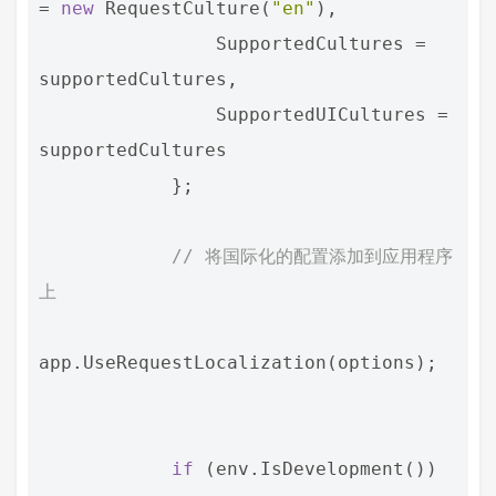
=
new
RequestCulture
(
"en"
),
SupportedCultures
=
supportedCultures
,
SupportedUICultures
=
supportedCultures
};
// 将国际化的配置添加到应用程序
上
app
.
UseRequestLocalization
(
options
);
if
(
env
.
IsDevelopment
())