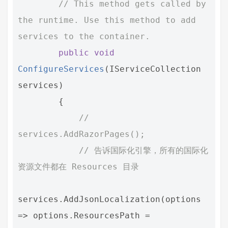
// This method gets called by 
the runtime. Use this method to add 
services to the container.
public
void
ConfigureServices
(
IServiceCollection
services
)
{
// 
services.AddRazorPages();
// 告诉国际化引擎，所有的国际化
资源文件都在 Resources 目录
services
.
AddJsonLocalization
(
options
=>
options
.
ResourcesPath
=