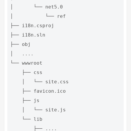
│       └── net5.0

│           └── ref

├── i18n.csproj

├── i18n.sln

├── obj

│   ....

└── wwwroot

    ├── css

    │   └── site.css

    ├── favicon.ico

    ├── js

    │   └── site.js

    └── lib
