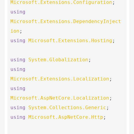
Microsoft.Extensions.Configuration
;
using
Microsoft.Extensions.DependencyInject
ion
;
using
Microsoft.Extensions.Hosting
;
using
System.Globalization
;
using
Microsoft.Extensions.Localization
;
using
Microsoft.AspNetCore.Localization
;
using
System.Collections.Generic
;
using
Microsoft.AspNetCore.Http
;