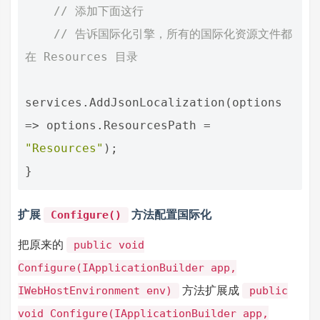
// 添加下面这行
// 告诉国际化引擎，所有的国际化资源文件都
在 Resources 目录
services
.
AddJsonLocalization
(
options
=>
options
.
ResourcesPath
=
"Resources"
);
}
扩展
方法配置国际化
Configure()
把原来的
public void
Configure(IApplicationBuilder app,
方法扩展成
IWebHostEnvironment env)
public
void Configure(IApplicationBuilder app,