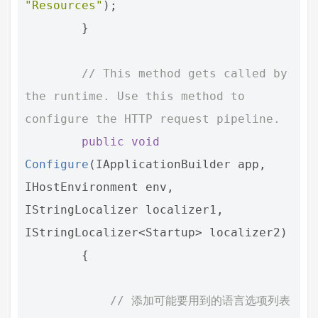
"Resources"
);
}
// This method gets called by 
the runtime. Use this method to 
configure the HTTP request pipeline.
public
void
Configure
(
IApplicationBuilder
app
,
IHostEnvironment
env
,
IStringLocalizer
localizer1
,
IStringLocalizer
<
Startup
>
localizer2
)
{
// 添加可能要用到的语言选项列表