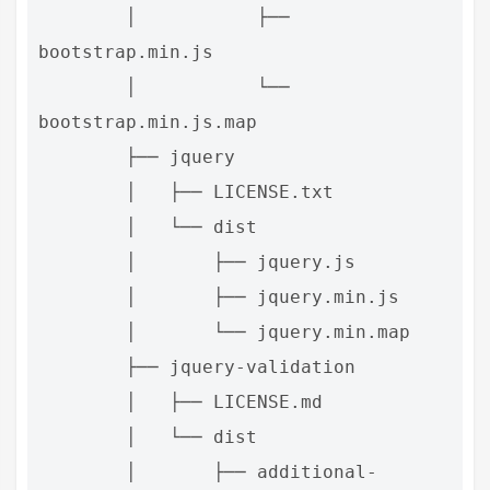
        │           ├── 
bootstrap.min.js

        │           └── 
bootstrap.min.js.map

        ├── jquery

        │   ├── LICENSE.txt

        │   └── dist

        │       ├── jquery.js

        │       ├── jquery.min.js

        │       └── jquery.min.map

        ├── jquery-validation

        │   ├── LICENSE.md

        │   └── dist

        │       ├── additional-