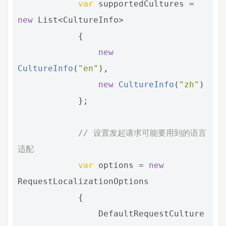
var
supportedCultures
=
new
List
<
CultureInfo
>
{
new
CultureInfo
(
"en"
),
new
CultureInfo
(
"zh"
)
};
// 设置发起请求可能要用到的语言
适配
var
options
=
new
RequestLocalizationOptions
{
DefaultRequestCulture