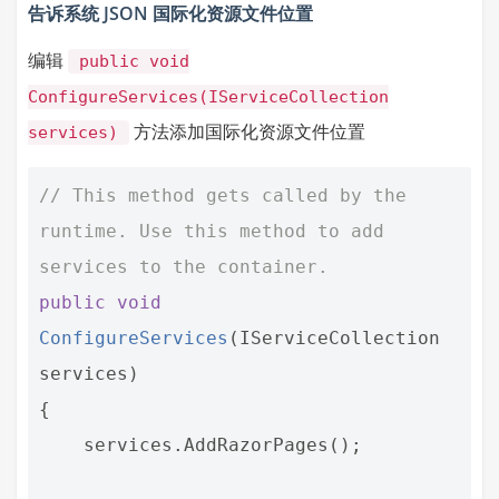
告诉系统 JSON 国际化资源文件位置
编辑
public void
ConfigureServices(IServiceCollection
方法添加国际化资源文件位置
services)
// This method gets called by the 
runtime. Use this method to add 
services to the container.
public
void
ConfigureServices
(
IServiceCollection
services
)
{
services
.
AddRazorPages
();