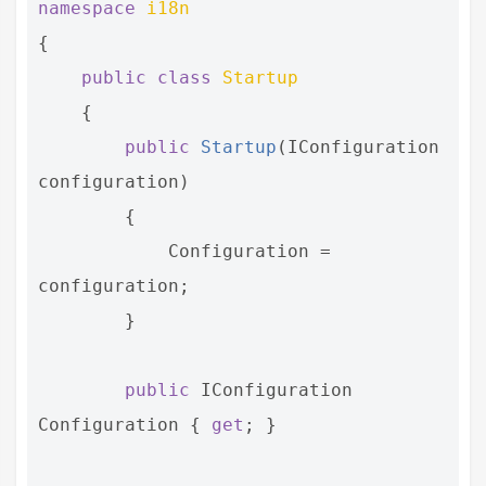
namespace
i18n
{
public
class
Startup
{
public
Startup
(
IConfiguration
configuration
)
{
Configuration
=
configuration
;
}
public
IConfiguration
Configuration
{
get
;
}