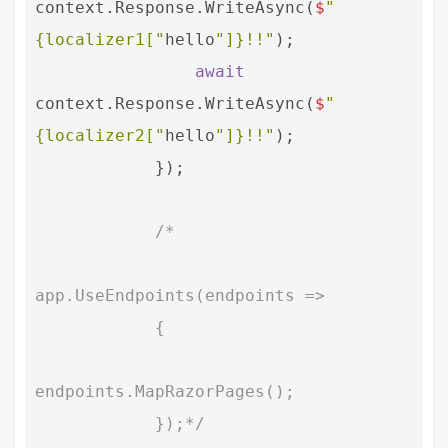
context
.
Response
.
WriteAsync
(
$
"
{localizer1["
hello
"]}!!"
);
await
context
.
Response
.
WriteAsync
(
$
"
{localizer2["
hello
"]}!!"
);
});
/*
app.UseEndpoints(endpoints =>
            {
endpoints.MapRazorPages();
            });*/