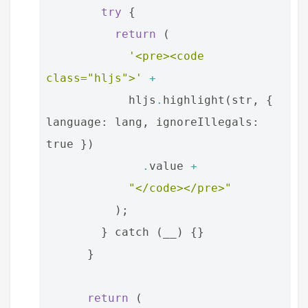
try
{
return
(
'<pre><code 
class="hljs">'
+
hljs
.
highlight
(
str
,
{
language
:
lang
,
ignoreIllegals
:
true
})
.
value
+
"</code></pre>"
);
}
catch
(
__
)
{}
}
return
(