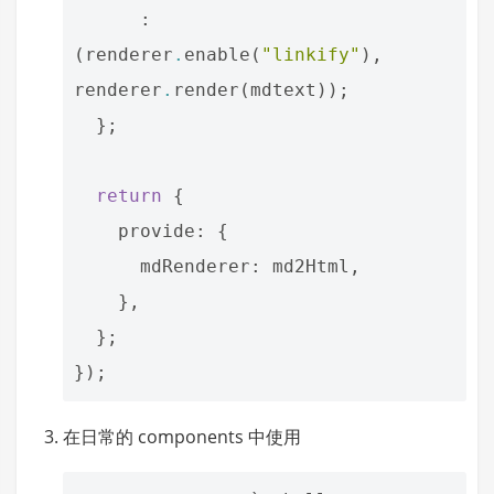
:
(
renderer
.
enable
(
"linkify"
),
renderer
.
render
(
mdtext
));
};
return
{
provide
:
{
mdRenderer
:
md2Html
,
},
};
});
在日常的 components 中使用