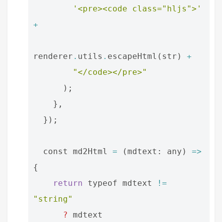
'<pre><code class="hljs">'
+
renderer
.
utils
.
escapeHtml
(
str
)
+
"</code></pre>"
);
},
});
const
md2Html
=
(
mdtext
:
any
)
=>
{
return
typeof
mdtext
!=
"string"
?
mdtext