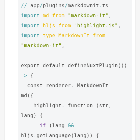
//
app
/
plugins
/
markdownit
.
ts
import
md
from
"markdown-it"
;
import
hljs
from
"highlight.js"
;
import
type
MarkdownIt
from
"markdown-it"
;
export
default
defineNuxtPlugin
(()
=>
{
const
renderer
:
MarkdownIt
=
md
({
highlight
:
function
(
str
,
lang
)
{
if
(
lang
&&
hljs
.
getLanguage
(
lang
))
{