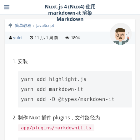
Nuxt.js 4 (Nux4) 使用
markdown-it 渲染
Markdown
简单教程
›
JavaScript
yufei
11 月, 1 周 前
1804
安装
yarn add highlight.js

yarn add markdown-it

制作 Nuxt 插件 plugins，文件路径为
app/plugins/markdownit.ts