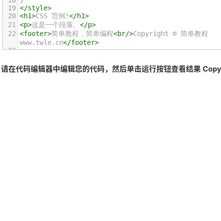
18
}
19
</
style
>
20
<
h1
>
CSS 范例!
</
h1
>
21
<
p
>
这是一个段落。
</
p
>
22
<
footer
>
简单教程，简单编程
<
br
/>
Copyright © 简单教程 
www.twle.cn
</
footer
>
23
请在代码编辑器中编辑您的代码，然后单击运行按钮查看结果 Copyri