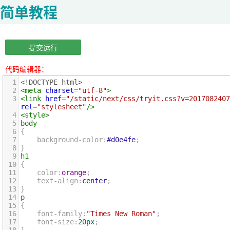
简单教程
提交运行
代码编辑器：
1
<!DOCTYPE html>
2
<
meta
charset
=
"utf-8"
>
3
<
link
href
=
"/static/next/css/tryit.css?v=2017082407
rel
=
"stylesheet"
/>
4
<
style
>
5
body
6
{
7
background-color
:
#d0e4fe
;
8
}
9
h1
10
{
11
color
:
orange
;
12
text-align
:
center
;
13
}
14
p
15
{
16
font-family
:
"Times New Roman"
;
17
font-size
:
20px
;