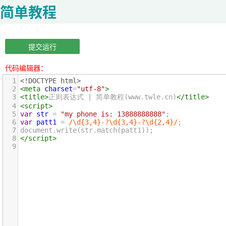
简单教程
提交运行
代码编辑器：
1
<!DOCTYPE html>
2
<
meta
charset
=
"utf-8"
>
3
<
title
>
正则表达式 | 简单教程(www.twle.cn)
</
title
>
4
<
script
>
5
var
str
=
"my phone is: 13888888888"
;
6
var
patt1
=
/\d{3,4}-?\d{3,4}-?\d{2,4}/
;
7
document
.
write
(
str
.
match
(
patt1
));
8
</
script
>
9