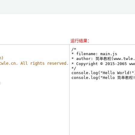
运行结果：
n)
twle.cn. All rights reserved.
;