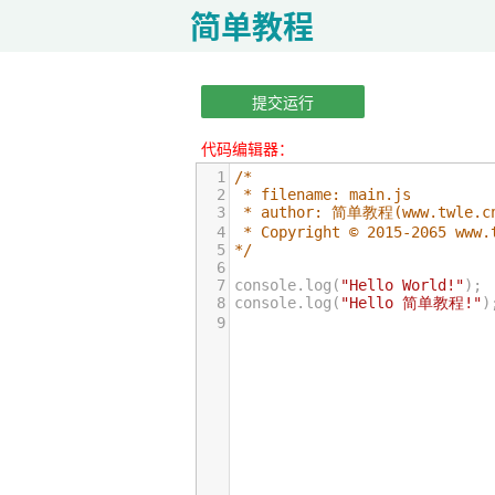
简单教程
提交运行
代码编辑器：
1
/*
2
 * filename: main.js
3
 * author: 简单教程(www.twle.c
4
 * Copyright © 2015-2065 www.
5
*/
6
7
console
.
log
(
"Hello World!"
);
8
console
.
log
(
"Hello 简单教程!"
)
9