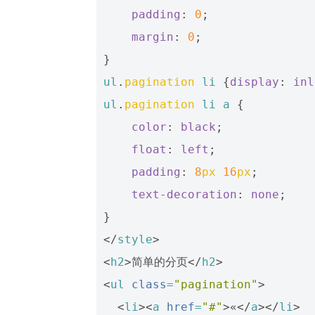
padding
:
0
;
margin
:
0
;
}
ul
.
pagination
li
{
display
:
inl
ul
.
pagination
li
a
{
color
:
black
;
float
:
left
;
padding
:
8
px
16
px
;
text-decoration
:
none
;
}
</
style
>
<
h2
>
简单的分页
</
h2
>
<
ul
class
=
"pagination"
>
<
li
><
a
href
=
"#"
>
«
</
a
></
li
>