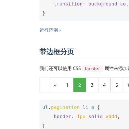
transition
:
background-col
}
运行范例 »
带边框分页
我们还可以使用 CSS
属性来添加
border
«
1
2
3
4
5
ul
.
pagination
li
a
{
border
:
1
px
solid
#ddd
;
}