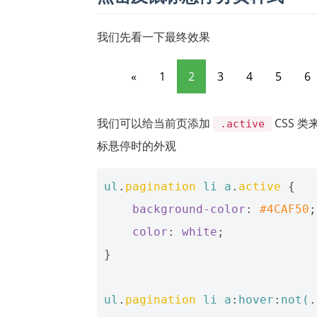
我们先看一下最终效果
«
1
2
3
4
5
6
我们可以给当前页添加
CSS 
.active
标悬停时的外观
ul
.
pagination
li
a
.
active
{
background-color
:
#4CAF50
;
color
:
white
;
}
ul
.
pagination
li
a
:
hover
:
not
(
.