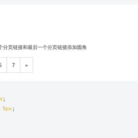
个分页链接和最后一个分页链接添加圆角
6
7
»
x
;
5
px
;