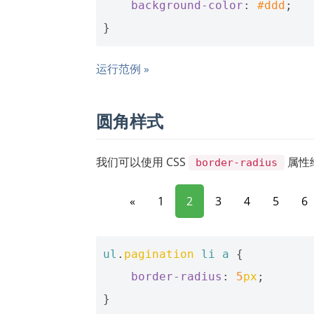
background-color
:
#ddd
;
}
运行范例 »
圆角样式
我们可以使用 CSS
属性
border-radius
«
1
2
3
4
5
6
ul
.
pagination
li
a
{
border-radius
:
5
px
;
}