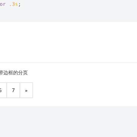
or
.3
s
;
带边框的分页
6
7
»