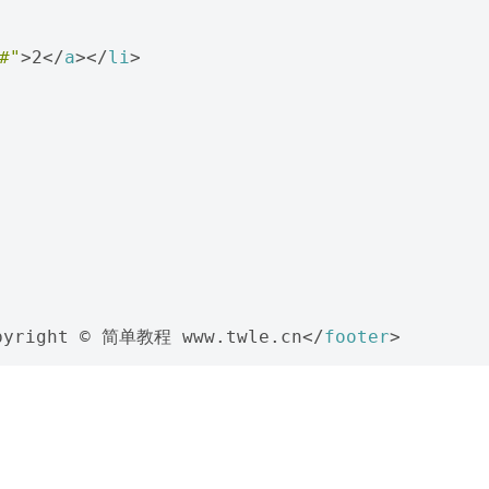
#"
>
2
</
a
></
li
>
pyright © 简单教程 www.twle.cn
</
footer
>