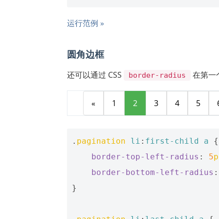
运行范例 »
圆角边框
还可以通过 CSS
在第一
border-radius
«
1
2
3
4
5
.
pagination
li
:
first-child
a
{
border-top-left-radius
:
5
p
border-bottom-left-radius
:
}