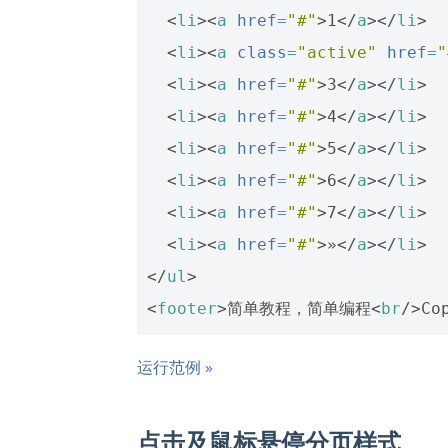
<
li
><
a
href
=
"#"
>
1
</
a
></
li
>
<
li
><
a
class
=
"active"
href
=
"
<
li
><
a
href
=
"#"
>
3
</
a
></
li
>
<
li
><
a
href
=
"#"
>
4
</
a
></
li
>
<
li
><
a
href
=
"#"
>
5
</
a
></
li
>
<
li
><
a
href
=
"#"
>
6
</
a
></
li
>
<
li
><
a
href
=
"#"
>
7
</
a
></
li
>
<
li
><
a
href
=
"#"
>
»
</
a
></
li
>
</
ul
>
<
footer
>
简单教程，简单编程
<
br
/>
Co
运行范例 »
点击及鼠标悬停分页样式