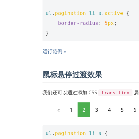
ul
.
pagination
li
a
.
active
{
border-radius
:
5
px
;
}
运行范例 »
鼠标悬停过渡效果
我们还可以通过添加 CSS
属
transition
«
1
2
3
4
5
6
ul
.
pagination
li
a
{