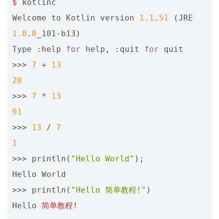
$
kotlinc
Welcome
to
Kotlin
version
1.1
.
51
(
JRE
1.8
.
0
_101
-
b13
)
Type
:
help
for
help
,
:
quit
for
quit
>>>
7
+
13
20
>>>
7
*
13
91
>>>
13
/
7
1
>>>
println
(
"Hello World"
);
Hello
World
>>>
println
(
"Hello 简单教程!"
)
Hello
简单教程
!