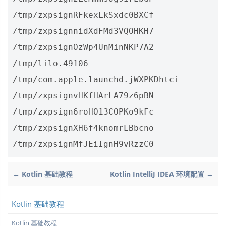
/tmp/zxpsignRFkexLkSxdc0BXCf

/tmp/zxpsignnidXdFMd3VQOHKH7

/tmp/zxpsignOzWp4UnMinNKP7A2

/tmp/lilo.49106

/tmp/com.apple.launchd.jWXPKDhtci

/tmp/zxpsignvHKfHArLA79z6pBN

/tmp/zxpsign6roHO13COPKo9kFc

/tmp/zxpsignXH6f4knomrLBbcno

← Kotlin 基础教程
Kotlin IntelliJ IDEA 环境配置 →
Kotlin 基础教程
Kotlin 基础教程