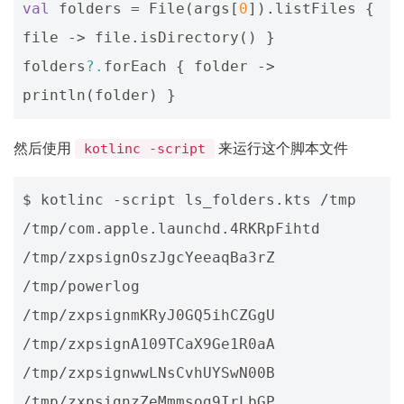
val
folders
=
File
(
args
[
0
]).
listFiles
{
file
->
file
.
isDirectory
()
}
folders
?.
forEach
{
folder
->
println
(
folder
)
}
然后使用
来运行这个脚本文件
kotlinc -script
$ kotlinc -script ls_folders.kts /tmp

/tmp/com.apple.launchd.4RKRpFihtd

/tmp/zxpsignOszJgcYeeaqBa3rZ

/tmp/powerlog

/tmp/zxpsignmKRyJ0GQ5ihCZGgU

/tmp/zxpsignA109TCaX9Ge1R0aA

/tmp/zxpsignwwLNsCvhUYSwN00B

/tmp/zxpsignzZeMmmsog9IrLbGP
