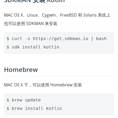
MAC OS X、Linux、Cygwin、FreeBSD 和 Solaris 系统上
也可以使用 SDKMAN 来安装
$ curl -s https://get.sdkman.io 
|
 bash

Homebrew
MAC OS X 下，可以使用 Homebrew 安装
$ brew update
