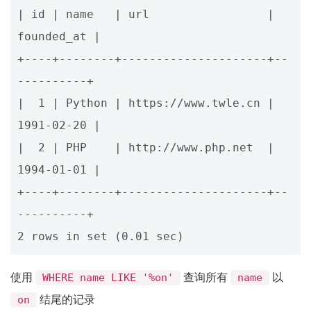
| id | name   | url                 | 
founded_at |

+----+--------+---------------------+--
----------+

|  1 | Python | https://www.twle.cn | 
1991-02-20 |

|  2 | PHP    | http://www.php.net  | 
1994-01-01 |

+----+--------+---------------------+--
----------+

使用
查询所有
以
WHERE name LIKE '%on'
name
结尾的记录
on