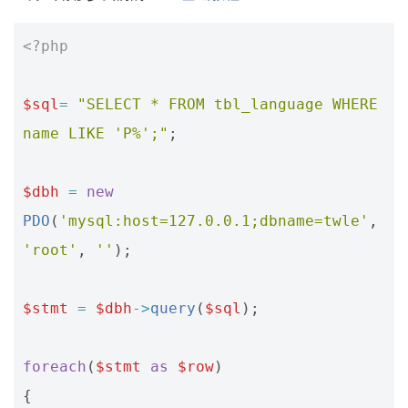
<?php
$sql
=
"SELECT * FROM tbl_language WHERE 
name LIKE 'P%';"
;
$dbh
=
new
PDO
(
'mysql:host=127.0.0.1;dbname=twle'
,
'root'
,
''
);
$stmt
=
$dbh
->
query
(
$sql
);
foreach
(
$stmt
as
$row
)
{