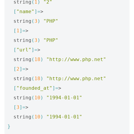
  string
(
1
)
"2"
[
"name"
]=
>

  string
(
3
)
"PHP"
[
1
]=
>

  string
(
3
)
"PHP"
[
"url"
]=
>

  string
(
18
)
"http://www.php.net"
[
2
]=
>

  string
(
18
)
"http://www.php.net"
[
"founded_at"
]=
>

  string
(
10
)
"1994-01-01"
[
3
]=
>

  string
(
10
)
"1994-01-01"
}