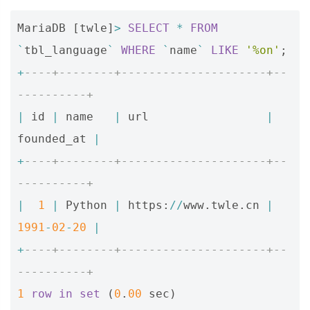
MariaDB
[
twle
]
>
SELECT
*
FROM
`
tbl_language
`
WHERE
`
name
`
LIKE
'%on'
;
+
----+--------+---------------------+--
----------+
|
id
|
name
|
url
|
founded_at
|
+
----+--------+---------------------+--
----------+
|
1
|
Python
|
https
:
//
www
.
twle
.
cn
|
1991
-
02
-
20
|
+
----+--------+---------------------+--
----------+
1
row
in
set
(
0
.
00
sec
)