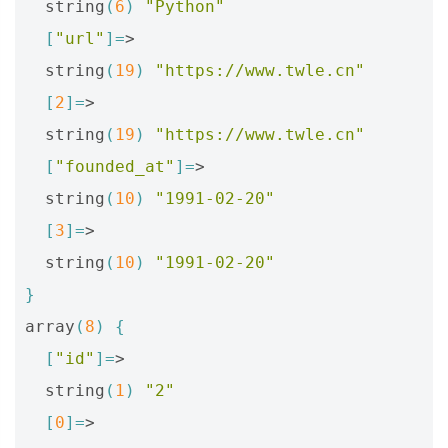
  string
(
6
)
"Python"
[
"url"
]=
>

  string
(
19
)
"https://www.twle.cn"
[
2
]=
>

  string
(
19
)
"https://www.twle.cn"
[
"founded_at"
]=
>

  string
(
10
)
"1991-02-20"
[
3
]=
>

  string
(
10
)
"1991-02-20"
}
array
(
8
)
{
[
"id"
]=
>

  string
(
1
)
"2"
[
0
]=
>
