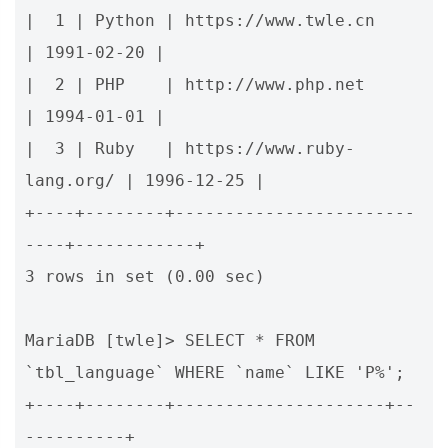
|  1 | Python | https://www.twle.cn        
| 1991-02-20 |

|  2 | PHP    | http://www.php.net         
| 1994-01-01 |

|  3 | Ruby   | https://www.ruby-
lang.org/ | 1996-12-25 |

+----+--------+------------------------
----+------------+

3 rows in set (0.00 sec)

MariaDB [twle]> SELECT * FROM 
`tbl_language` WHERE `name` LIKE 'P%';

+----+--------+---------------------+--
----------+
