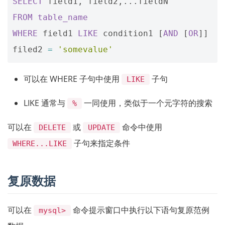
SELECT
field1
,
field2
,...
fieldN
FROM
table_name
WHERE
field1
LIKE
condition1
[
AND
[
OR
]]
filed2
=
'somevalue'
可以在 WHERE 子句中使用
子句
LIKE
LIKE 通常与
一同使用，类似于一个元字符的搜索
%
可以在
或
命令中使用
DELETE
UPDATE
子句来指定条件
WHERE...LIKE
复原数据
可以在
命令提示窗口中执行以下语句复原范例
mysql>