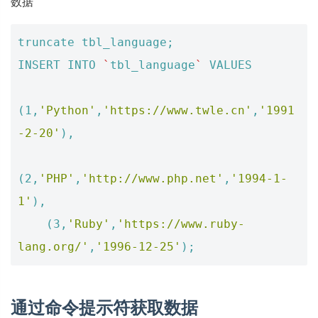
数据
truncate
tbl_language
;
INSERT
INTO
`
tbl_language
`
VALUES
(
1
,
'Python'
,
'https://www.twle.cn'
,
'1991
-2-20'
),
(
2
,
'PHP'
,
'http://www.php.net'
,
'1994-1-
1'
),
(
3
,
'Ruby'
,
'https://www.ruby-
lang.org/'
,
'1996-12-25'
);
通过命令提示符获取数据