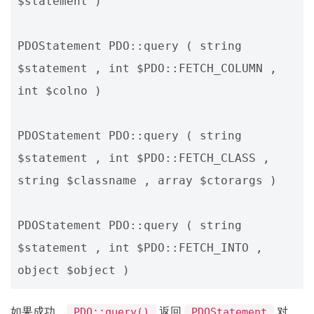
$statement )
PDOStatement PDO::query ( string 
$statement , int $PDO::FETCH_COLUMN , 
int $colno )
PDOStatement PDO::query ( string 
$statement , int $PDO::FETCH_CLASS , 
string $classname , array $ctorargs )
PDOStatement PDO::query ( string 
$statement , int $PDO::FETCH_INTO , 
object $object )
如果成功，
返回
对
PDO::query()
PDOStatement