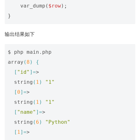
var_dump
(
$row
);
}
输出结果如下
$ php main.php

array
(
8
)
{
[
"id"
]=
>

  string
(
1
)
"1"
[
0
]=
>

  string
(
1
)
"1"
[
"name"
]=
>

  string
(
6
)
"Python"
[
1
]=
>
