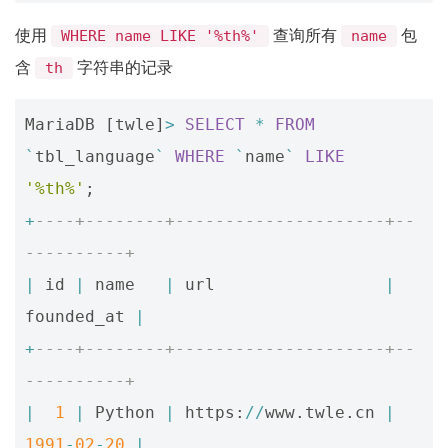
使用
查询所有
包
WHERE name LIKE '%th%'
name
含
字符串的记录
th
MariaDB
[
twle
]
>
SELECT
*
FROM
`
tbl_language
`
WHERE
`
name
`
LIKE
'%th%'
;
+
----+--------+---------------------+--
----------+
|
id
|
name
|
url
|
founded_at
|
+
----+--------+---------------------+--
----------+
|
1
|
Python
|
https
:
//
www
.
twle
.
cn
|
1991
-
02
-
20
|