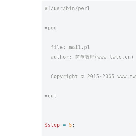
#!/usr/bin/perl
=pod
  file: mail.pl
  author: 简单教程(www.twle.cn)
  Copyright © 2015-2065 www.t
=cut
$step
=
5
;