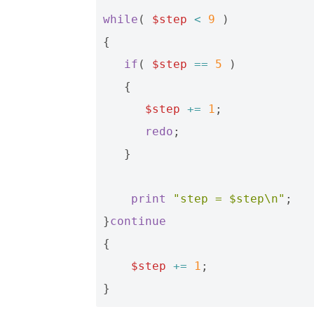
while
(
$step
<
9
)
{
if
(
$step
==
5
)
{
$step
+=
1
;
redo
;
}
print
"step = $step\n"
;
}
continue
{
$step
+=
1
;
}