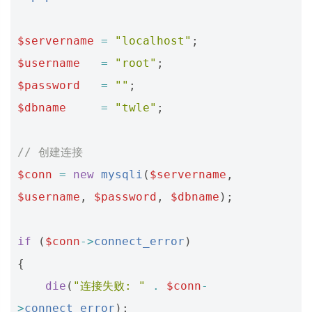
$servername
=
"localhost"
;
$username
=
"root"
;
$password
=
""
;
$dbname
=
"twle"
;
// 创建连接
$conn
=
new
mysqli
(
$servername
,
$username
,
$password
,
$dbname
);
if
(
$conn
->
connect_error
)
{
die
(
"连接失败: "
.
$conn
-
>
connect_error
);