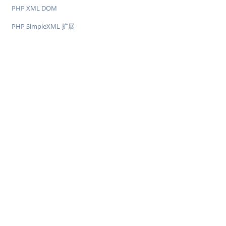
PHP XML DOM
PHP SimpleXML 扩展
♥
简单教程，简单编程 - IT 入门首选站
Copyright © 2013-2022 简单教程 twle.cn All Rights Reserved.