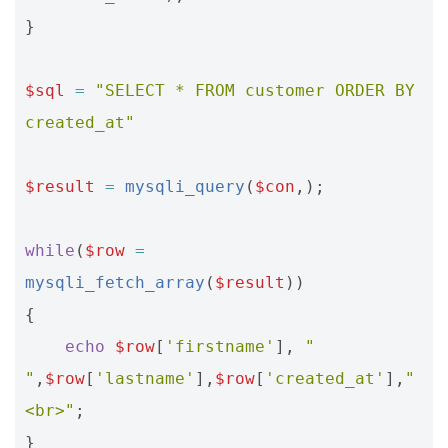
}
$sql
=
"SELECT * FROM customer ORDER BY 
created_at"
$result
=
mysqli_query
(
$con
,);
while
(
$row
=
mysqli_fetch_array
(
$result
))
{
echo
$row
[
'firstname'
],
" 
"
,
$row
[
'lastname'
],
$row
[
'created_at'
],
"
<br>"
;
}