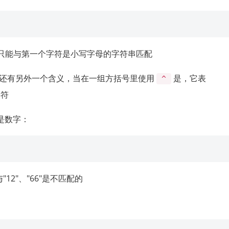
里它只能与第一个字符是小写字母的字符串匹配
还有另外一个含义，当在一组方括号里使用
是，它表
^
字符
是数字：
与"12"、"66"是不匹配的