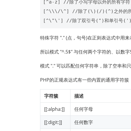
[^a-z] //除了小写字母以外的所有字符 
[^\\\/\^] //除了(\)(/)(^)之外的
特殊字符 "." (点，句号)在正则表达式中用
所以模式 "^.5$" 与任何两个字符的、以
模式 "." 可以匹配任何字符串，除了空串和
PHP的正规表达式有一些内置的通用字符簇
字符簇
描述
[[:alpha:]]
任何字母
[[:digit:]]
任何数字