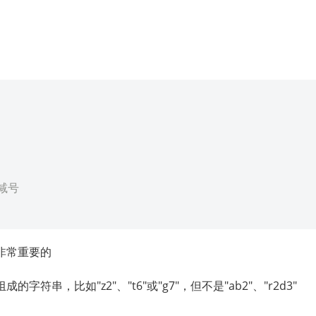
减号 
非常重要的
串，比如"z2"、"t6"或"g7"，但不是"ab2"、"r2d3"