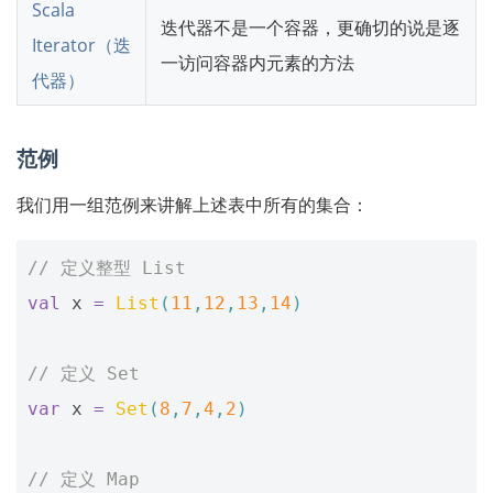
Scala
迭代器不是一个容器，更确切的说是逐
Iterator（迭
一访问容器内元素的方法
代器）
范例
我们用一组范例来讲解上述表中所有的集合：
// 定义整型 List
val
x
=
List
(
11
,
12
,
13
,
14
)
// 定义 Set
var
x
=
Set
(
8
,
7
,
4
,
2
)
// 定义 Map