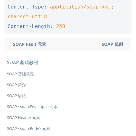
Content-Type
:
application/soap+xml; 
charset=utf-8
Content-Length
:
250
← SOAP Fault 元素
SOAP 范例 →
SOAP 基础教程
SOAP 基础教程
SOAP 简介
SOAP 语法
SOAP <soap:Envelope> 元素
SOAP Header 元素
SOAP <soap:Body> 元素