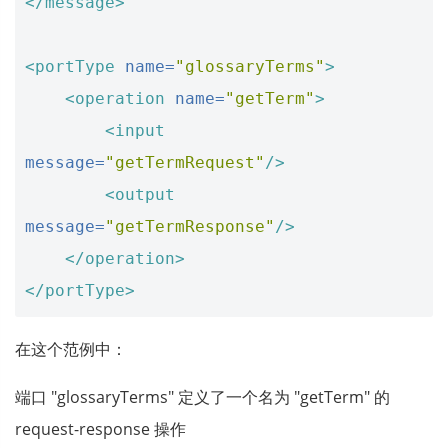
</message>
<portType
name=
"glossaryTerms"
>
<operation
name=
"getTerm"
>
<input
message=
"getTermRequest"
/>
<output
message=
"getTermResponse"
/>
</operation>
</portType>
在这个范例中：
端口 "glossaryTerms" 定义了一个名为 "getTerm" 的
request-response 操作