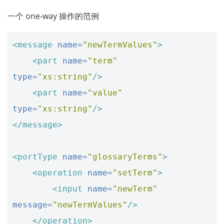
一个 one-way 操作的范例
<message
name=
"newTermValues"
>
<part
name=
"term"
type=
"xs:string"
/>
<part
name=
"value"
type=
"xs:string"
/>
</message>
<portType
name=
"glossaryTerms"
>
<operation
name=
"setTerm"
>
<input
name=
"newTerm"
message=
"newTermValues"
/>
</operation>