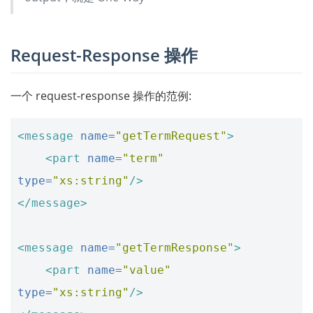
Request-Response 操作
一个 request-response 操作的范例:
<message
name=
"getTermRequest"
>
<part
name=
"term"
type=
"xs:string"
/>
</message>
<message
name=
"getTermResponse"
>
<part
name=
"value"
type=
"xs:string"
/>