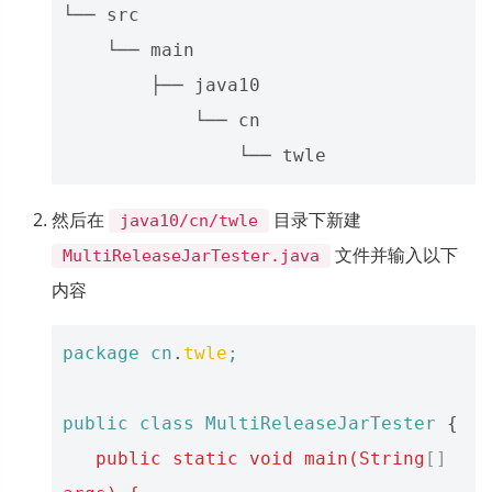
└── src

    └── main

        ├── java10

            └── cn

然后在
目录下新建
java10/cn/twle
文件并输入以下
MultiReleaseJarTester.java
内容
package
cn
.
twle
;
public
class
MultiReleaseJarTester
{
public
static
void
main(String
[]