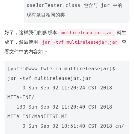
aseJarTester.class 包含与 jar 中的

好了，这样我们的多版本
就生
multireleasejar.jar
成了，然后使用
查
jar -tvf multireleasejar.jar
看文件中的内容如下
[yufei@www.twle.cn multireleasejar]$ 
jar -tvf multireleasejar.jar 

     0 Sun Sep 02 11:20:24 CST 2018 
META-INF/

   130 Sun Sep 02 11:20:40 CST 2018 
META-INF/MANIFEST.MF

     0 Sun Sep 02 10:51:40 CST 2018 cn/
