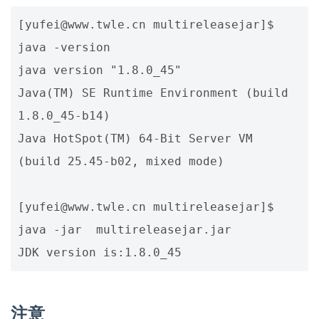
[yufei@www.twle.cn multireleasejar]$ 
java -version

java version "1.8.0_45"

Java(TM) SE Runtime Environment (build 
1.8.0_45-b14)

Java HotSpot(TM) 64-Bit Server VM 
(build 25.45-b02, mixed mode)

[yufei@www.twle.cn multireleasejar]$ 
java -jar  multireleasejar.jar

注意