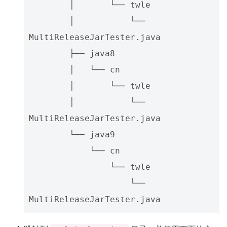
        │       └── twle

        │           └── 
MultiReleaseJarTester.java

        ├── java8

        │   └── cn

        │       └── twle

        │           └── 
MultiReleaseJarTester.java

        └── java9

            └── cn

                └── twle

                    └── 