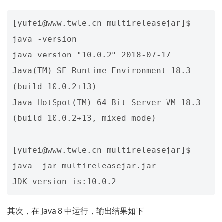
[yufei@www.twle.cn multireleasejar]$ 
java -version

java version "10.0.2" 2018-07-17

Java(TM) SE Runtime Environment 18.3 
(build 10.0.2+13)

Java HotSpot(TM) 64-Bit Server VM 18.3 
(build 10.0.2+13, mixed mode)

[yufei@www.twle.cn multireleasejar]$ 
java -jar multireleasejar.jar

其次，在 Java 8 中运行，输出结果如下