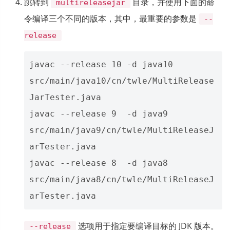
跳转到
目录，并使用下面的命
multireleasejar
令编译三个不同的版本，其中，最重要的参数是
--
release
javac --release 10 -d java10  
src/main/java10/cn/twle/MultiRelease
JarTester.java

javac --release 9  -d java9   
src/main/java9/cn/twle/MultiReleaseJ
arTester.java

javac --release 8  -d java8   
src/main/java8/cn/twle/MultiReleaseJ
选项用于指定要编译目标的 JDK 版本。
--release