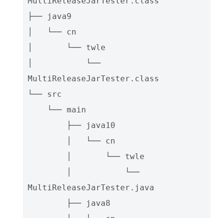
MultiReleaseJarTester.class

├── java9

│   └── cn

│       └── twle

│           └── 
MultiReleaseJarTester.class

└── src

    └── main

        ├── java10

        │   └── cn

        │       └── twle

        │           └── 
MultiReleaseJarTester.java

        ├── java8
