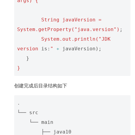
args)
{
String
javaVersion
=
System.getProperty("java.version")
;
System.out.println("JDK
version
is
:
"
+
javaVersion
);
}
}
创建完成后目录结构如下
.

└── src

    └── main

        ├── java10
