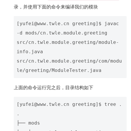
录，并使用下面的命令来编译我们的模块
[yufei@www.twle.cn greeting]$ javac 
-d mods/cn.twle.module.greeting 
src/cn.twle.module.greeting/module-
info.java 
src/cn.twle.module.greeting/com/modu
上面的命令运行完之后，目录结构如下
[yufei@www.twle.cn greeting]$ tree .

.

├── mods
