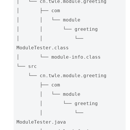
│   └── cn.twle.module.greeting

│       ├── com

│       │   └── module

│       │       └── greeting

│       │           └── 
ModuleTester.class

│       └── module-info.class

└── src

    └── cn.twle.module.greeting

        ├── com

        │   └── module

        │       └── greeting

        │           └── 
ModuleTester.java
