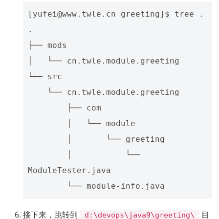
[yufei@www.twle.cn greeting]$ tree .

.

├── mods

│   └── cn.twle.module.greeting

└── src

    └── cn.twle.module.greeting

        ├── com

        │   └── module

        │       └── greeting

        │           └── 
ModuleTester.java

接下来，跳转到
目
d:\devops\java9\greeting\