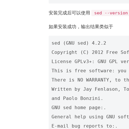
安装完成后可以使用
sed --version
如果安装成功，输出结果类似于
sed (GNU sed) 4.2.2 

Copyright (C) 2012 Free Sof
License GPLv3+: GNU GPL ver
This is free software: you 
There is NO WARRANTY, to th
Written by Jay Fenlason, To
and Paolo Bonzini. 

GNU sed home page:. 

General help using GNU soft
E-mail bug reports to:. 
