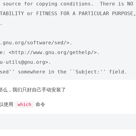
 source for copying conditions.  There is NO

TABILITY or FITNESS FOR A PARTICULAR PURPOSE,


.gnu.org/software/sed/>.

e: <http://www.gnu.org/gethelp/>.

u-utils@gnu.org>.

那么，我们只好自己手动安装了
可以使用
命令
which