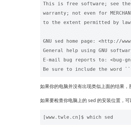
This is free software; see the
warranty; not even for MERCHAN
to the extent permitted by law.
GNU sed home page: <http://www
General help using GNU softwar
E-mail bug reports to: <bug-gn
如果你的电脑并没有出现类似上面的结果，
如果要检查你电脑上的 sed 的安装位置，