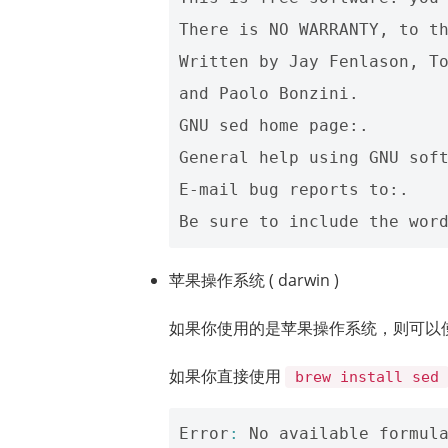
There is NO WARRANTY, to th
Written by Jay Fenlason, To
and Paolo Bonzini. 

GNU sed home page:. 

General help using GNU soft
E-mail bug reports to:. 

苹果操作系统 ( darwin )
如果你使用的是苹果操作系统，则可以
如果你直接使用
brew install sed
Error
:
No
available
formul