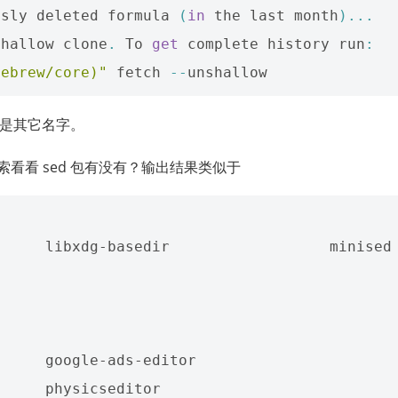
usly
deleted
formula
(
in
the
last
month
)...
shallow
clone
.
To
get
complete
history
run
:
mebrew/core)"
fetch
--
unshallow
 而是其它名字。
索看看 sed 包有没有？输出结果类似于
dg-basedir                  minised                         
gle-ads-editor               
     physicseditor
