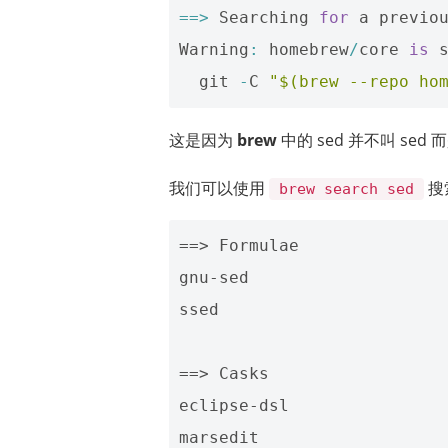
==>
Searching
for
a
previo
Warning
:
homebrew
/
core
is
git
-
C
"$(brew --repo ho
这是因为
brew
中的 sed 并不叫 sed
我们可以使用
搜
brew search sed
==> Formulae

gnu-sed                         libx
ssed

==> Casks

eclipse-dsl                     goo
marsedit                   