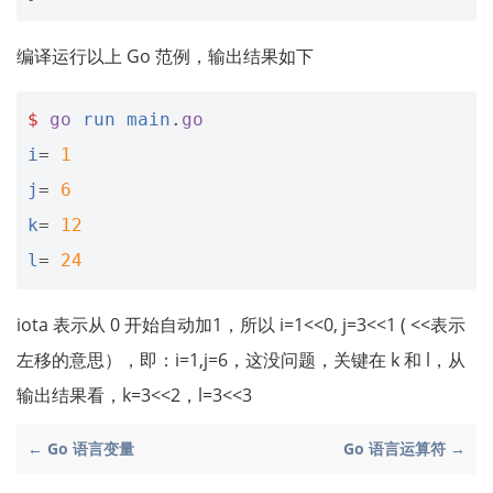
编译运行以上 Go 范例，输出结果如下
$
go
run
main
.
go
i
=
1
j
=
6
k
=
12
l
=
24
iota 表示从 0 开始自动加1，所以 i=1<<0, j=3<<1 ( <<表示
左移的意思），即：i=1,j=6，这没问题，关键在 k 和 l，从
输出结果看，k=3<<2，l=3<<3
← Go 语言变量
Go 语言运算符 →