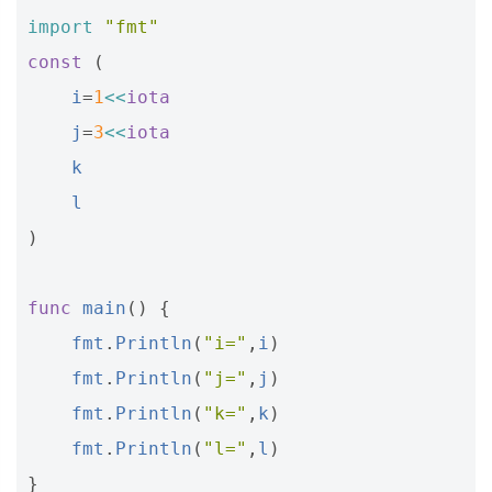
import
"fmt"
const
(
i
=
1
<<
iota
j
=
3
<<
iota
k
l
)
func
main
()
{
fmt
.
Println
(
"i="
,
i
)
fmt
.
Println
(
"j="
,
j
)
fmt
.
Println
(
"k="
,
k
)
fmt
.
Println
(
"l="
,
l
)
}