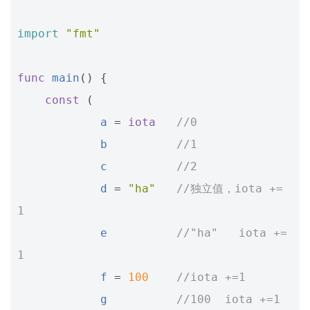
import
"fmt"
func
main
()
{
const
(
a
=
iota
//0
b
//1
c
//2
d
=
"ha"
//独立值，iota += 
1
e
//"ha"   iota += 
1
f
=
100
//iota +=1
g
//100  iota +=1