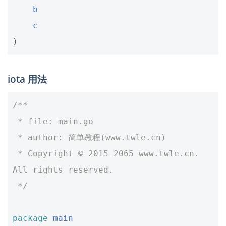
b
c
)
iota 用法
/**
 * file: main.go
 * author: 简单教程(www.twle.cn)
 * Copyright © 2015-2065 www.twle.cn. 
All rights reserved.
 */
package
main