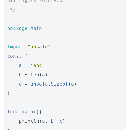
All rights reserved.
 */
package
main
import
"unsafe"
const
(
a
=
"abc"
b
=
len
(
a
)
c
=
unsafe
.
Sizeof
(
a
)
)
func
main
(){
println
(
a
,
b
,
c
)