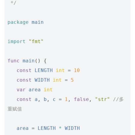
 */
package
main
import
"fmt"
func
main
()
{
const
LENGTH
int
=
10
const
WIDTH
int
=
5
var
area
int
const
a
,
b
,
c
=
1
,
false
,
"str"
//多
重赋值
area
=
LENGTH
*
WIDTH