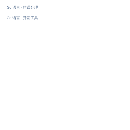
Go 语言 - 错误处理
Go 语言 - 开发工具
♥
简单教程，简单编程 - IT 入门首选站
Copyright © 2013-2022 简单教程 twle.cn All Rights Reserved.