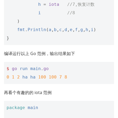
h
=
iota
//7,恢复计数
i
//8
)
fmt
.
Println
(
a
,
b
,
c
,
d
,
e
,
f
,
g
,
h
,
i
)
}
编译运行以上 Go 范例，输出结果如下
$
go
run
main
.
go
0
1
2
ha
ha
100
100
7
8
再看个有趣的的 iota 范例
package
main