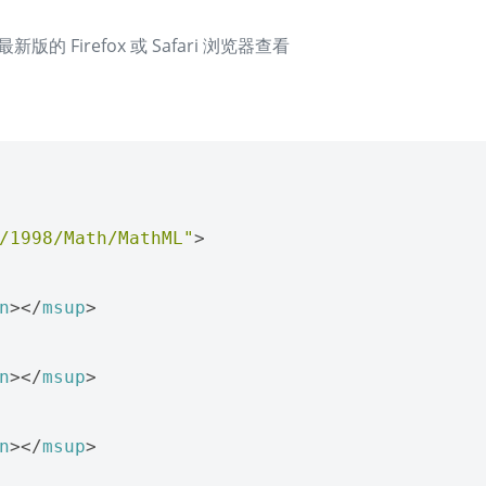
Firefox 或 Safari 浏览器查看
/1998/Math/MathML"
>
n
></
msup
>
n
></
msup
>
n
></
msup
>