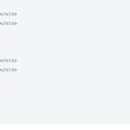
</
mtd
>
</
mtd
>
</
mtd
>
</
mtd
>