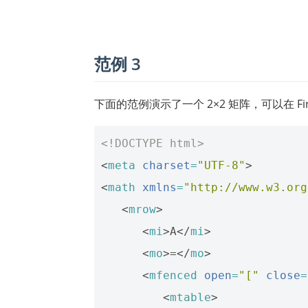
范例 3
下面的范例演示了一个 2×2 矩阵，可以在 Firefo
<!DOCTYPE html>
<
meta
charset
=
"UTF-8"
>
<
math
xmlns
=
"http://www.w3.org
<
mrow
>
<
mi
>
A
</
mi
>
<
mo
>
=
</
mo
>
<
mfenced
open
=
"["
close
=
<
mtable
>