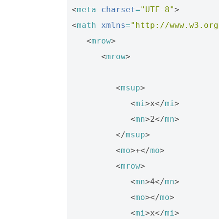
<
meta
charset
=
"UTF-8"
>
<
math
xmlns
=
"http://www.w3.org
<
mrow
>
<
mrow
>
<
msup
>
<
mi
>
x
</
mi
>
<
mn
>
2
</
mn
>
</
msup
>
<
mo
>
+
</
mo
>
<
mrow
>
<
mn
>
4
</
mn
>
<
mo
>
</
mo
>
<
mi
>
x
</
mi
>