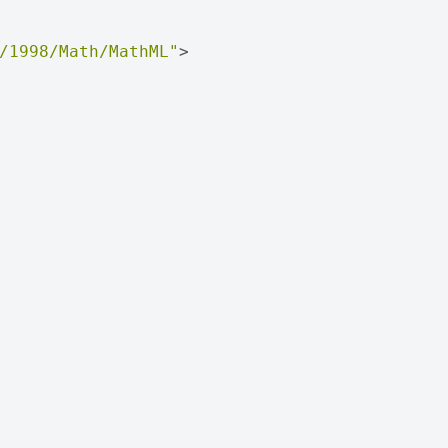
/1998/Math/MathML"
>