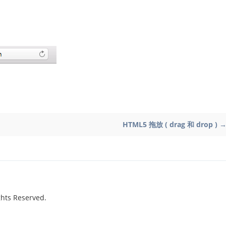
HTML5 拖放 ( drag 和 drop ) 
hts Reserved.