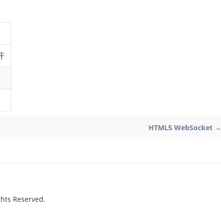
开
HTML5 WebSocket 
hts Reserved.