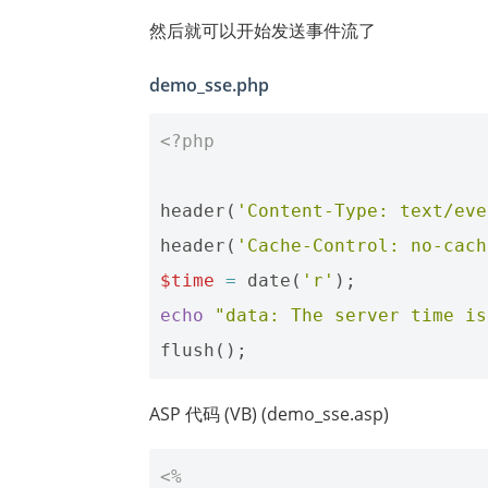
然后就可以开始发送事件流了
demo_sse.php
<?php
header
(
'Content-Type: text/eve
header
(
'Cache-Control: no-cach
$time 
=
date
(
'r'
);
echo
"data: The server time is
flush
();
ASP 代码 (VB) (demo_sse.asp)
<%