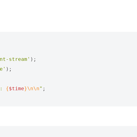
nt-stream'
);
e'
);
: 
{
$time
}
\n\n
"
;