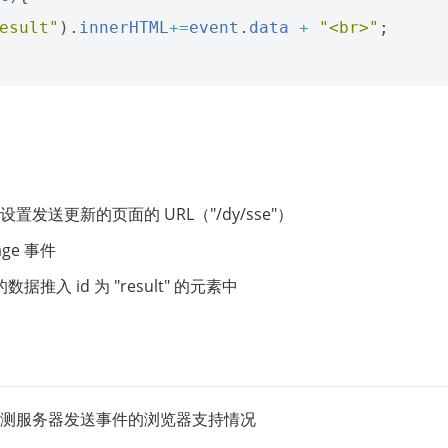
esult"
).
innerHTML
+=
event
.
data
+
"<br>"
;
后设置发送更新的页面的 URL（"/dy/sse"）
ge 事件
据推入 id 为 "result" 的元素中
须先检测服务器发送事件的浏览器支持情况