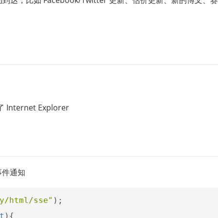
net Explorer
事件通知
y/html/sse"
);
t
){