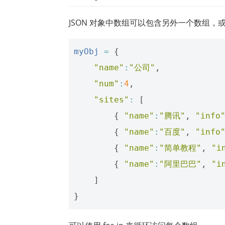
JSON 对象中数组可以包含另外一个数组，或者
myObj
=
{
"name"
:
"公司"
,
"num"
:
4
,
"sites"
:
[
{
"name"
:
"腾讯"
,
"info
{
"name"
:
"百度"
,
"info
{
"name"
:
"简单教程"
,
"i
{
"name"
:
"阿里巴巴"
,
"i
]
}