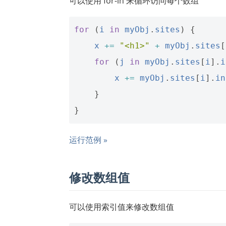
可以使用 for-in 来循环访问每个数组
for
(
i
in
myObj
.
sites
)
{
x
+=
"<h1>"
+
myObj
.
sites
[
for
(
j
in
myObj
.
sites
[
i
].
i
x
+=
myObj
.
sites
[
i
].
in
}
}
运行范例 »
修改数组值
可以使用索引值来修改数组值