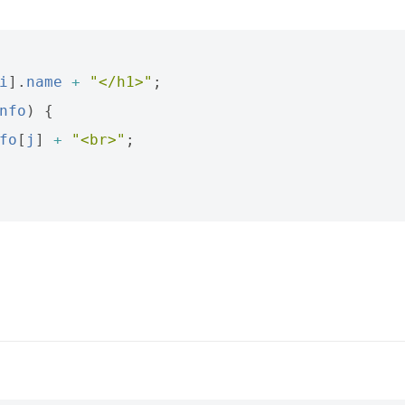
i
].
name
+
"</h1>"
;
nfo
)
{
fo
[
j
]
+
"<br>"
;