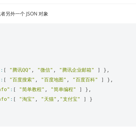
另外一个 JSON 对象
"
:
[
"腾讯QQ"
,
"微信"
,
"腾讯企业邮箱"
]
},
"
:
[
"百度搜索"
,
"百度地图"
,
"百度百科"
]
},
nfo"
:
[
"简单教程"
,
"简单编程"
]
},
nfo"
:
[
"淘宝"
,
"天猫"
,
"支付宝"
]
}