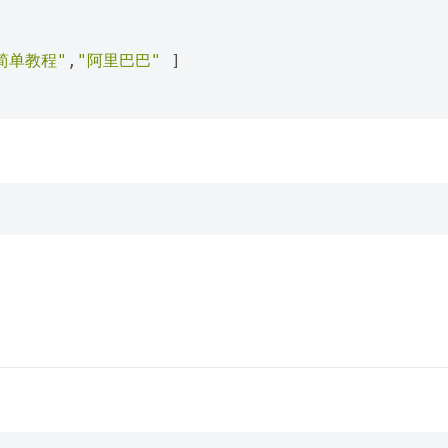
简单教程"
,
"阿里巴巴"
]