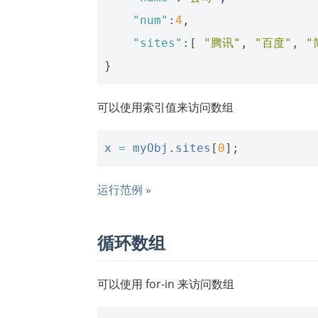
"num"
:
4
,
"sites"
:[
"腾讯"
,
"百度"
,
"
}
可以使用索引值来访问数组
x
=
myObj
.
sites
[
0
];
运行范例 »
循环数组
可以使用 for-in 来访问数组