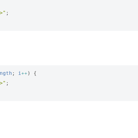
>"
;
ngth
;
i
++
)
{
>"
;