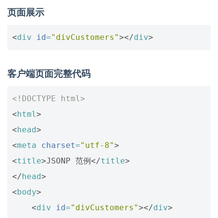
页面展示
<
div
id
=
"divCustomers"
></
div
>
客户端页面完整代码
<!DOCTYPE html>
<
html
>
<
head
>
<
meta
charset
=
"utf-8"
>
<
title
>
JSONP 范例
</
title
>
</
head
>
<
body
>
<
div
id
=
"divCustomers"
></
div
>