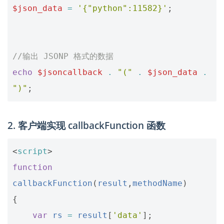
$json_data
=
'{"python":11582}'
;
//输出 JSONP 格式的数据
echo
$jsoncallback
.
"("
.
$json_data
.
")"
;
2. 客户端实现 callbackFunction 函数
<
script
>
function
callbackFunction
(
result
,
methodName
)
{
var
rs
=
result
[
'data'
];