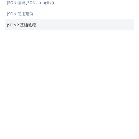
JSON 编码 JSON.stringify()
JSON 使用范例
JSONP 基础教程
♥
简单教程，简单编程 - IT 入门首选站
Copyright © 2013-2022 简单教程 twle.cn All Rights Reserved.