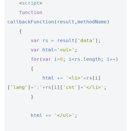
<
script
>
function
callbackFunction
(
result
,
methodName
)
{
var
rs
=
result
[
'data'
];
var
html
=
'<ul>'
;
for
(
var
i
=
0
;
i
<
rs
.
length
;
i
++
)
{
html
+=
'<li>'
+
rs
[
i
]
[
'lang'
]
+
':'
+
rs
[
i
][
'cnt'
]
+
'</li>'
;
}
html
+=
'</ul>'
;