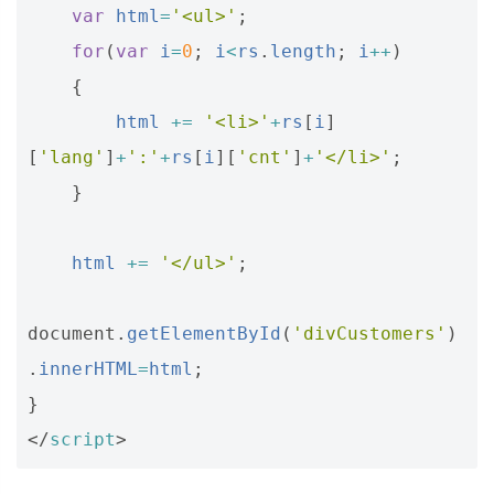
var
html
=
'<ul>'
;
for
(
var
i
=
0
;
i
<
rs
.
length
;
i
++
)
{
html
+=
'<li>'
+
rs
[
i
]
[
'lang'
]
+
':'
+
rs
[
i
][
'cnt'
]
+
'</li>'
;
}
html
+=
'</ul>'
;
document
.
getElementById
(
'divCustomers'
)
.
innerHTML
=
html
;
}
</
script
>