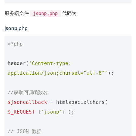
服务端文件
代码为
jsonp.php
jsonp.php
<?php
header
(
'Content-type: 
application/json;charset="utf-8"'
);
//获取回调函数名
$jsoncallback
=
htmlspecialchars
(
$_REQUEST
[
'jsonp'
]
);
// JSON 数据