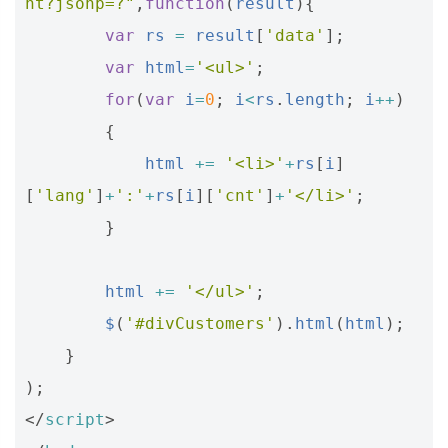
nt?jsonp=?"
,
function
(
result
){
var
rs
=
result
[
'data'
];
var
html
=
'<ul>'
;
for
(
var
i
=
0
;
i
<
rs
.
length
;
i
++
)
{
html
+=
'<li>'
+
rs
[
i
]
[
'lang'
]
+
':'
+
rs
[
i
][
'cnt'
]
+
'</li>'
;
}
html
+=
'</ul>'
;
$
(
'#divCustomers'
).
html
(
html
);
}
);
</
script
>