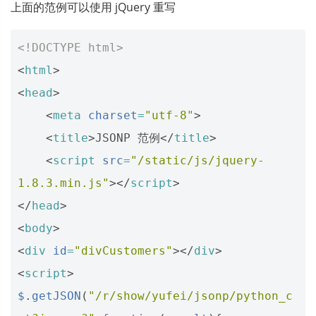
上面的范例可以使用 jQuery 重写
<!DOCTYPE html>
<
html
>
<
head
>
<
meta
charset
=
"utf-8"
>
<
title
>
JSONP 范例
</
title
>
<
script
src
=
"/static/js/jquery-
1.8.3.min.js"
></
script
>
</
head
>
<
body
>
<
div
id
=
"divCustomers"
></
div
>
<
script
>
$
.
getJSON
(
"/r/show/yufei/jsonp/python_c