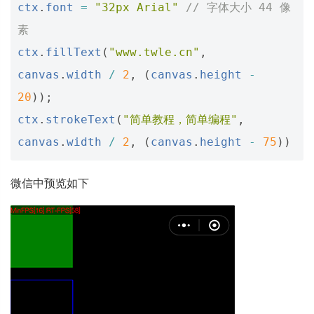
ctx
.
font
=
"32px Arial"
// 字体大小 44 像
素
ctx
.
fillText
(
"www.twle.cn"
,
canvas
.
width
/
2
,
(
canvas
.
height
-
20
));
ctx
.
strokeText
(
"简单教程，简单编程"
,
canvas
.
width
/
2
,
(
canvas
.
height
-
75
))
微信中预览如下