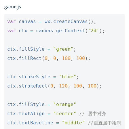
game.js
var
canvas
=
wx
.
createCanvas
();
var
ctx
=
canvas
.
getContext
(
'2d'
);
ctx
.
fillStyle
=
"green"
;
ctx
.
fillRect
(
0
,
0
,
100
,
100
);
ctx
.
strokeStyle
=
"blue"
;
ctx
.
strokeRect
(
0
,
120
,
100
,
100
);
ctx
.
fillStyle
=
"orange"
ctx
.
textAlign
=
"center"
// 居中对齐
ctx
.
textBaseline
=
"middle"
//垂直居中绘制