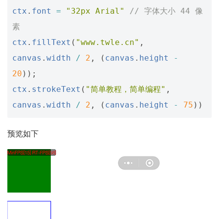
ctx
.
font
=
"32px Arial"
// 字体大小 44 像
素
ctx
.
fillText
(
"www.twle.cn"
,
canvas
.
width
/
2
,
(
canvas
.
height
-
20
));
ctx
.
strokeText
(
"简单教程，简单编程"
,
canvas
.
width
/
2
,
(
canvas
.
height
-
75
))
预览如下