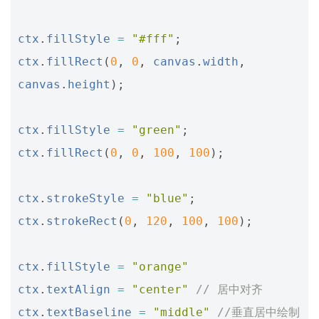
ctx
.
fillStyle
=
"#fff"
;
ctx
.
fillRect
(
0
,
0
,
canvas
.
width
,
canvas
.
height
);
ctx
.
fillStyle
=
"green"
;
ctx
.
fillRect
(
0
,
0
,
100
,
100
);
ctx
.
strokeStyle
=
"blue"
;
ctx
.
strokeRect
(
0
,
120
,
100
,
100
);
ctx
.
fillStyle
=
"orange"
ctx
.
textAlign
=
"center"
// 居中对齐
ctx
.
textBaseline
=
"middle"
//垂直居中绘制