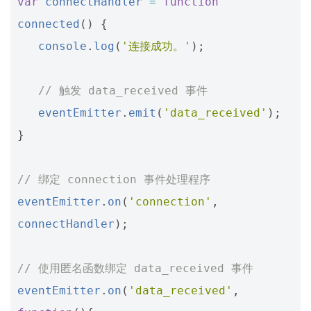
var
connectHandler
=
function
connected
()
{
console
.
log
(
'连接成功。'
);
// 触发 data_received 事件 
eventEmitter
.
emit
(
'data_received'
);
}
// 绑定 connection 事件处理程序
eventEmitter
.
on
(
'connection'
,
connectHandler
);
// 使用匿名函数绑定 data_received 事件
eventEmitter
.
on
(
'data_received'
,