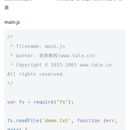
果
main.js
/*
 * filename: main.js
 * author: 简单教程(www.twle.cn)
 * Copyright © 2015-2065 www.twle.cn. 
All rights reserved.
*/
var
fs
=
require
(
"fs"
);
fs
.
readFile
(
'demo.txt'
,
function
(
err
,
data
)
{