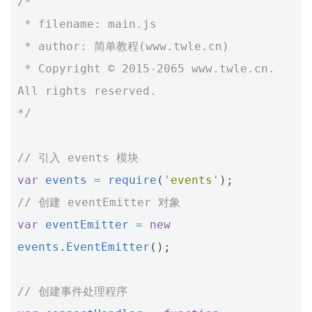
/*
 * filename: main.js
 * author: 简单教程(www.twle.cn)
 * Copyright © 2015-2065 www.twle.cn. 
All rights reserved.
*/
// 引入 events 模块
var
events
=
require
(
'events'
);
// 创建 eventEmitter 对象
var
eventEmitter
=
new
events
.
EventEmitter
();
// 创建事件处理程序