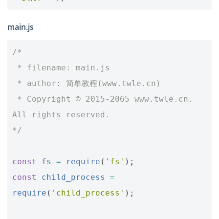
main.js
/*
 * filename: main.js
 * author: 简单教程(www.twle.cn)
 * Copyright © 2015-2065 www.twle.cn. 
All rights reserved.
*/
const
fs
=
require
(
'fs'
);
const
child_process
=
require
(
'child_process'
);