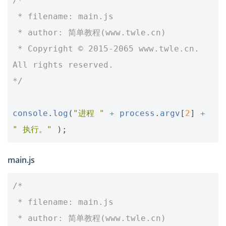
/*
 * filename: main.js
 * author: 简单教程(www.twle.cn)
 * Copyright © 2015-2065 www.twle.cn. 
All rights reserved.
*/
console
.
log
(
"进程 "
+
process
.
argv
[
2
]
+
" 执行。"
);
main.js
/*
 * filename: main.js
 * author: 简单教程(www.twle.cn)