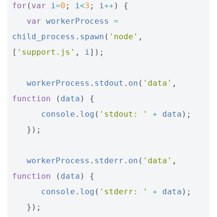
for
(
var
i
=
0
;
i
<
3
;
i
++
)
{
var
workerProcess
=
child_process
.
spawn
(
'node'
,
[
'support.js'
,
i
]);
workerProcess
.
stdout
.
on
(
'data'
,
function
(
data
)
{
console
.
log
(
'stdout: '
+
data
);
});
workerProcess
.
stderr
.
on
(
'data'
,
function
(
data
)
{
console
.
log
(
'stderr: '
+
data
);
});