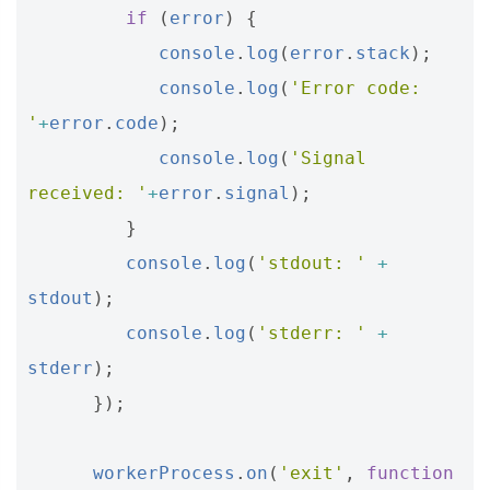
if
(
error
)
{
console
.
log
(
error
.
stack
);
console
.
log
(
'Error code: 
'
+
error
.
code
);
console
.
log
(
'Signal 
received: '
+
error
.
signal
);
}
console
.
log
(
'stdout: '
+
stdout
);
console
.
log
(
'stderr: '
+
stderr
);
});
workerProcess
.
on
(
'exit'
,
function