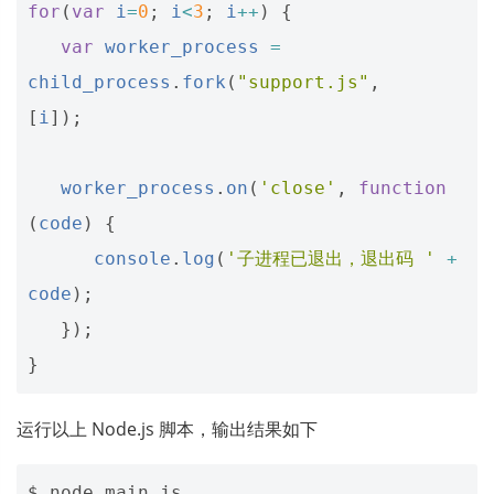
for
(
var
i
=
0
;
i
<
3
;
i
++
)
{
var
worker_process
=
child_process
.
fork
(
"support.js"
,
[
i
]);
worker_process
.
on
(
'close'
,
function
(
code
)
{
console
.
log
(
'子进程已退出，退出码 '
+
code
);
});
}
运行以上 Node.js 脚本，输出结果如下
$ node main.js
