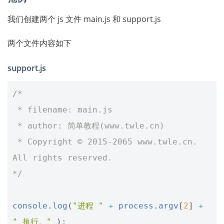
我们创建两个 js 文件 main.js 和 support.js
两个文件内容如下
support.js
/*
 * filename: main.js
 * author: 简单教程(www.twle.cn)
 * Copyright © 2015-2065 www.twle.cn. 
All rights reserved.
*/
console
.
log
(
"进程 "
+
process
.
argv
[
2
]
+
" 执行。"
);