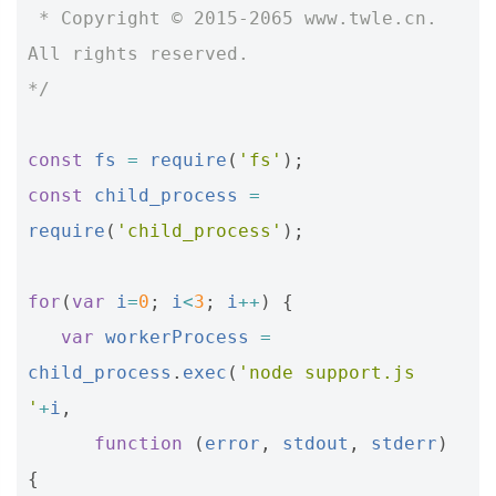
 * Copyright © 2015-2065 www.twle.cn. 
All rights reserved.
*/
const
fs
=
require
(
'fs'
);
const
child_process
=
require
(
'child_process'
);
for
(
var
i
=
0
;
i
<
3
;
i
++
)
{
var
workerProcess
=
child_process
.
exec
(
'node support.js 
'
+
i
,
function
(
error
,
stdout
,
stderr
)
{