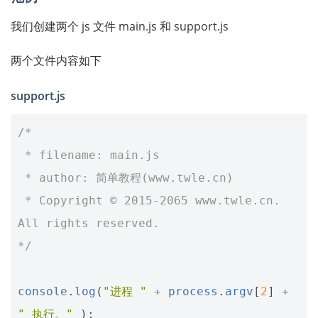
我们创建两个 js 文件 main.js 和 support.js
两个文件内容如下
support.js
/*
 * filename: main.js
 * author: 简单教程(www.twle.cn)
 * Copyright © 2015-2065 www.twle.cn. 
All rights reserved.
*/
console
.
log
(
"进程 "
+
process
.
argv
[
2
]
+
" 执行。"
);