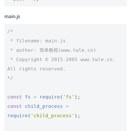
main.js
/*
 * filename: main.js
 * author: 简单教程(www.twle.cn)
 * Copyright © 2015-2065 www.twle.cn. 
All rights reserved.
*/
const
fs
=
require
(
'fs'
);
const
child_process
=
require
(
'child_process'
);