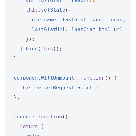
var
lastGist
=
result
[
0
];
this
.
setState
({
username
:
lastGist
.
owner
.
login
,
lastGistUrl
:
lastGist
.
html_url
});
}.
bind
(
this
));
},
componentWillUnmount
:
function
()
{
this
.
serverRequest
.
abort
();
},
render
:
function
()
{
return
(