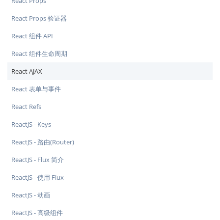
React Props
React Props 验证器
React 组件 API
React 组件生命周期
React AJAX
React 表单与事件
React Refs
ReactJS - Keys
ReactJS - 路由(Router)
ReactJS - Flux 简介
ReactJS - 使用 Flux
ReactJS - 动画
ReactJS - 高级组件