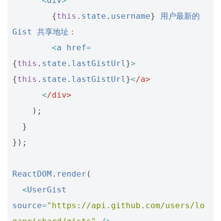
<
div
>
{
this
.
state
.
username
}
用户最新的
Gist
共享地址
：
<
a
href
=
{
this
.
state
.
lastGistUrl
}
>
{
this
.
state
.
lastGistUrl
}
<
/a>
<
/div>
);
}
});
ReactDOM
.
render
(
<
UserGist
source
=
"https://api.github.com/users/lo