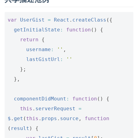
var
UserGist
=
React
.
createClass
({
getInitialState
:
function
()
{
return
{
username
:
''
,
lastGistUrl
:
''
};
},
componentDidMount
:
function
()
{
this
.
serverRequest
=
$
.
get
(
this
.
props
.
source
,
function
(
result
)
{