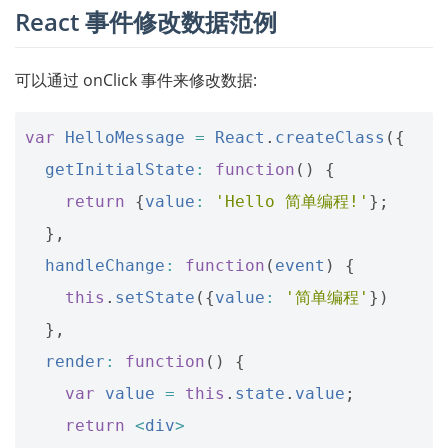
React 事件修改数据范例
可以通过 onClick 事件来修改数据:
var
HelloMessage
=
React
.
createClass
({
getInitialState
:
function
()
{
return
{
value
:
'Hello 简单编程!'
};
},
handleChange
:
function
(
event
)
{
this
.
setState
({
value
:
'简单编程'
})
},
render
:
function
()
{
var
value
=
this
.
state
.
value
;
return
<
div
>