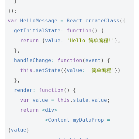
}
});
var
HelloMessage
=
React
.
createClass
({
getInitialState
:
function
()
{
return
{
value
:
'Hello 简单编程!'
};
},
handleChange
:
function
(
event
)
{
this
.
setState
({
value
:
'简单编程'
})
},
render
:
function
()
{
var
value
=
this
.
state
.
value
;
return
<
div
>
<
Content
myDataProp
=
{
value
}