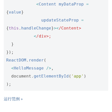
<
Content
myDataProp
=
{
value
}
updateStateProp
=
{
this
.
handleChange
}
><
/Content>
<
/div>;
}
});
ReactDOM
.
render
(
<
HelloMessage
/>
,
document
.
getElementById
(
'app'
)
);
运行范例 »