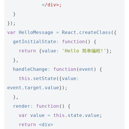
<
/div>;
}
});
var
HelloMessage
=
React
.
createClass
({
getInitialState
:
function
()
{
return
{
value
:
'Hello 简单编程!'
};
},
handleChange
:
function
(
event
)
{
this
.
setState
({
value
:
event
.
target
.
value
});
},
render
:
function
()
{
var
value
=
this
.
state
.
value
;
return
<
div
>