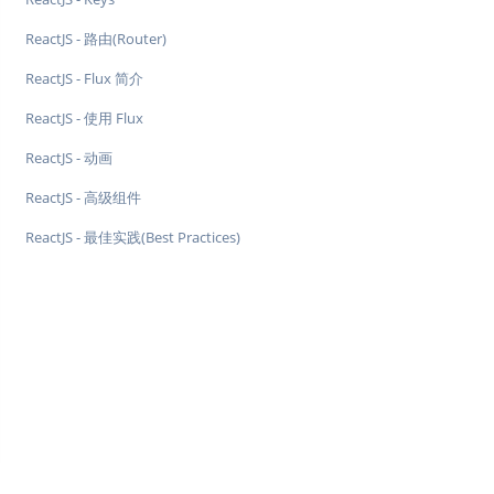
ReactJS - 路由(Router)
ReactJS - Flux 简介
ReactJS - 使用 Flux
ReactJS - 动画
ReactJS - 高级组件
ReactJS - 最佳实践(Best Practices)