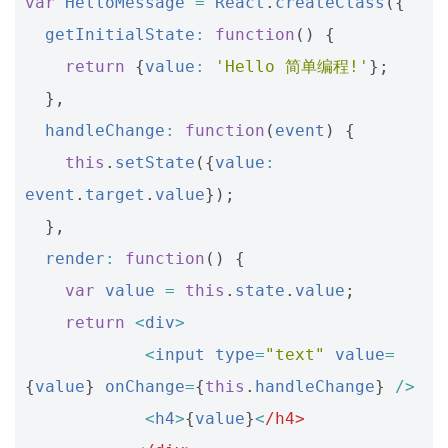
var
HelloMessage
=
React
.
createClass
({
getInitialState
:
function
()
{
return
{
value
:
'Hello 简单编程!'
};
},
handleChange
:
function
(
event
)
{
this
.
setState
({
value
:
event
.
target
.
value
});
},
render
:
function
()
{
var
value
=
this
.
state
.
value
;
return
<
div
>
<
input
type
=
"text"
value
=
{
value
}
onChange
=
{
this
.
handleChange
}
/>
<
h4
>
{
value
}
<
/h4>