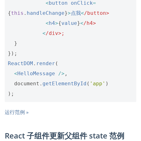
<
button
onClick
=
{
this
.
handleChange
}
>
点我
<
/button>
<
h4
>
{
value
}
<
/h4>
<
/div>;
}
});
ReactDOM
.
render
(
<
HelloMessage
/>
,
document
.
getElementById
(
'app'
)
);
运行范例 »
React 子组件更新父组件 state 范例