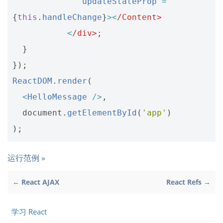
updateStateProp
=
{
this
.
handleChange
}
><
/Content>
<
/div>;
}
});
ReactDOM
.
render
(
<
HelloMessage
/>
,
document
.
getElementById
(
'app'
)
);
运行范例 »
← React AJAX
React Refs →
学习 React