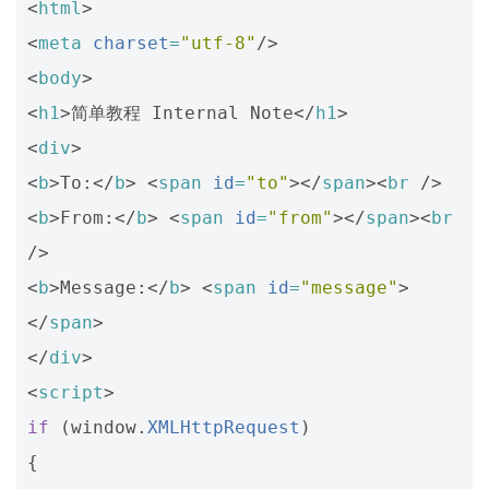
<
html
>
<
meta
charset
=
"utf-8"
/>
<
body
>
<
h1
>
简单教程 Internal Note
</
h1
>
<
div
>
<
b
>
To:
</
b
>
<
span
id
=
"to"
></
span
><
br
/>
<
b
>
From:
</
b
>
<
span
id
=
"from"
></
span
><
br
/>
<
b
>
Message:
</
b
>
<
span
id
=
"message"
>
</
span
>
</
div
>
<
script
>
if
(
window
.
XMLHttpRequest
)
{