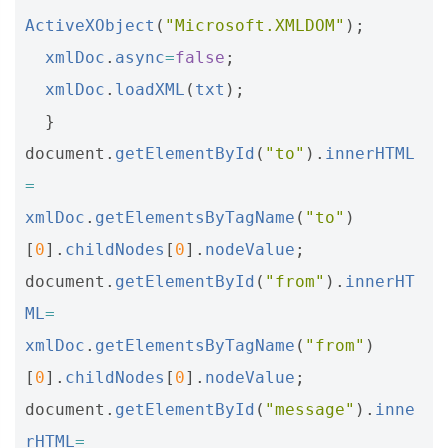
ActiveXObject
(
"Microsoft.XMLDOM"
);
xmlDoc
.
async
=
false
;
xmlDoc
.
loadXML
(
txt
);
}
document
.
getElementById
(
"to"
).
innerHTML
=
xmlDoc
.
getElementsByTagName
(
"to"
)
[
0
].
childNodes
[
0
].
nodeValue
;
document
.
getElementById
(
"from"
).
innerHT
ML
=
xmlDoc
.
getElementsByTagName
(
"from"
)
[
0
].
childNodes
[
0
].
nodeValue
;
document
.
getElementById
(
"message"
).
inne
rHTML
=