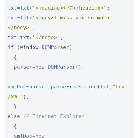
txt
=
txt
+
"<heading>短信</heading>"
;
txt
=
txt
+
"<body>I miss you so much!
</body>"
;
txt
=
txt
+
"</note>"
;
if
(
window
.
DOMParser
)
{
parser
=
new
DOMParser
();
xmlDoc
=
parser
.
parseFromString
(
txt
,
"text
/xml"
);
}
else
// Internet Explorer
{
xmlDoc
=
new