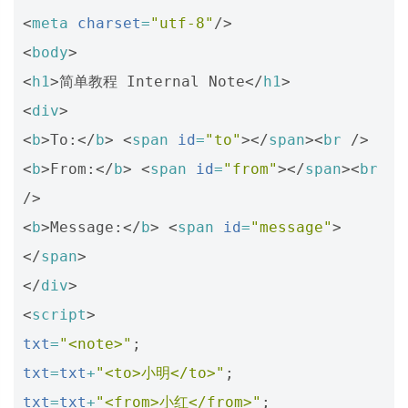
<
meta
charset
=
"utf-8"
/>
<
body
>
<
h1
>
简单教程 Internal Note
</
h1
>
<
div
>
<
b
>
To:
</
b
>
<
span
id
=
"to"
></
span
><
br
/>
<
b
>
From:
</
b
>
<
span
id
=
"from"
></
span
><
br
/>
<
b
>
Message:
</
b
>
<
span
id
=
"message"
>
</
span
>
</
div
>
<
script
>
txt
=
"<note>"
;
txt
=
txt
+
"<to>小明</to>"
;
txt
=
txt
+
"<from>小红</from>"
;