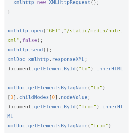
xmlhttp
=
new
XMLHttpRequest
();
}
xmlhttp
.
open
(
"GET"
,
"/static/media/note.
xml"
,
false
);
xmlhttp
.
send
();
xmlDoc
=
xmlhttp
.
responseXML
;
document
.
getElementById
(
"to"
).
innerHTML
=
xmlDoc
.
getElementsByTagName
(
"to"
)
[
0
].
childNodes
[
0
].
nodeValue
;
document
.
getElementById
(
"from"
).
innerHT
ML
=
xmlDoc
.
getElementsByTagName
(
"from"
)