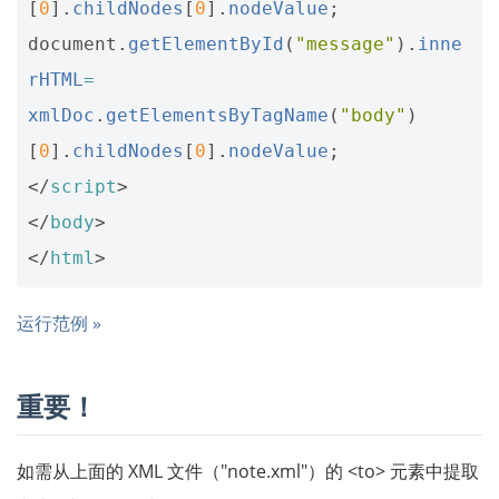
[
0
].
childNodes
[
0
].
nodeValue
;
document
.
getElementById
(
"message"
).
inne
rHTML
=
xmlDoc
.
getElementsByTagName
(
"body"
)
[
0
].
childNodes
[
0
].
nodeValue
;
</
script
>
</
body
>
</
html
>
运行范例 »
重要！
如需从上面的 XML 文件（"note.xml"）的 <to> 元素中提取