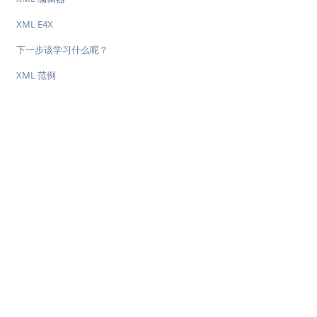
XML E4X
下一步该学习什么呢？
XML 范例
♥
简单教程，简单编程 - IT 入门首选站
Copyright © 2013-2022 简单教程 twle.cn All Rights Reserved.