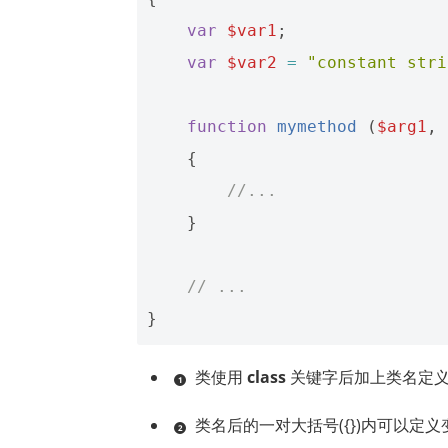
var
$var1
;
var
$var2
=
"constant stri
function
mymethod
(
$arg1
,
{
//...
}
// ...
}
类使用
class
关键字后加上类名定
类名后的一对大括号({})内可以定