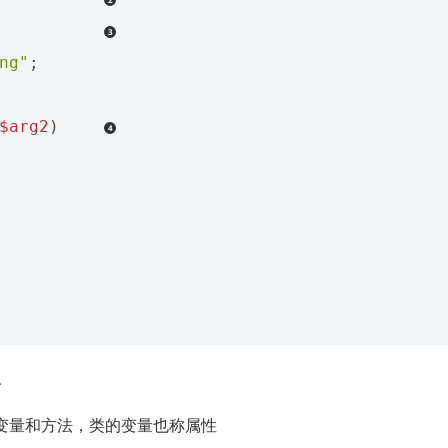
ng"
;
$arg2
)
义
义变量和方法，类的变量也称属性