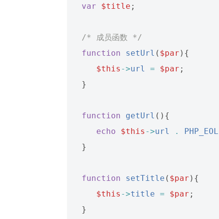
var
$title
;
/* 成员函数 */
function
setUrl
(
$par
){
$this
->
url
=
$par
;
}
function
getUrl
(){
echo
$this
->
url
.
PHP_EOL
}
function
setTitle
(
$par
){
$this
->
title
=
$par
;
}