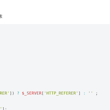
素
RER'
])
?
$_SERVER
[
'HTTP_REFERER'
]
:
''
;
'
];