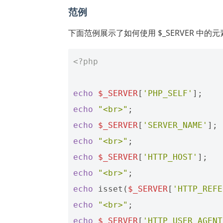
范例
下面范例展示了如何使用 $_SERVER 中的元
<?php
echo
$_SERVER
[
'PHP_SELF'
];
echo
"<br>"
;
echo
$_SERVER
[
'SERVER_NAME'
];
echo
"<br>"
;
echo
$_SERVER
[
'HTTP_HOST'
];
echo
"<br>"
;
echo
isset
(
$_SERVER
[
'HTTP_REFE
echo
"<br>"
;
echo
$_SERVER
[
'HTTP_USER_AGENT