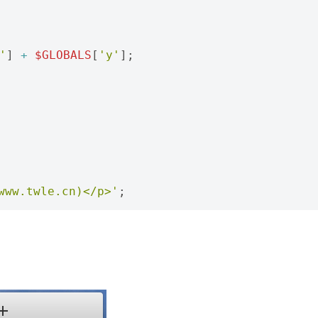
'
]
+
$GLOBALS
[
'y'
];
w.twle.cn)</p>'
;