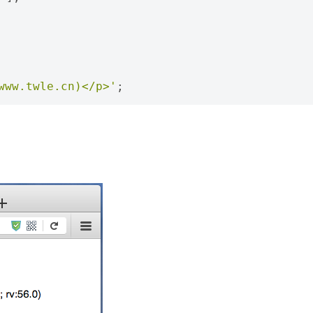
w.twle.cn)</p>'
;