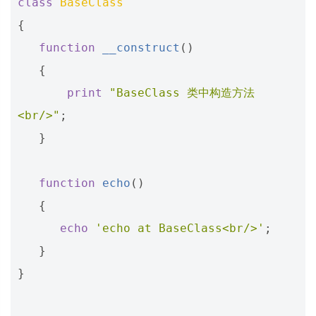
class
BaseClass
{
function
__construct
()
{
print
"BaseClass 类中构造方法
<br/>"
;
}
function
echo
()
{
echo
'echo at BaseClass<br/>'
;
}
}