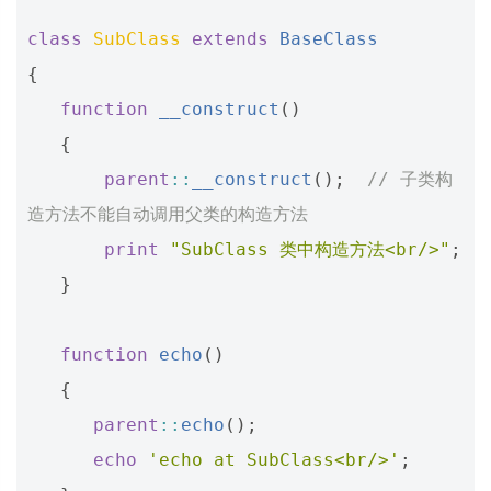
class
SubClass
extends
BaseClass
{
function
__construct
()
{
parent
::
__construct
();
// 子类构
造方法不能自动调用父类的构造方法
print
"SubClass 类中构造方法<br/>"
;
}
function
echo
()
{
parent
::
echo
();
echo
'echo at SubClass<br/>'
;