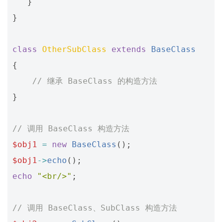
}
}
class
OtherSubClass
extends
BaseClass
{
// 继承 BaseClass 的构造方法
}
// 调用 BaseClass 构造方法
$obj1
=
new
BaseClass
();
$obj1
->
echo
();
echo
"<br/>"
;
// 调用 BaseClass、SubClass 构造方法