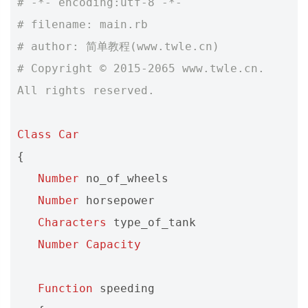
# -*- encoding:utf-8 -*-
# filename: main.rb
# author: 简单教程(www.twle.cn)
# Copyright © 2015-2065 www.twle.cn. 
All rights reserved.
Class
Car
{
Number
no_of_wheels
Number
horsepower
Characters
type_of_tank
Number
Capacity
Function
speeding