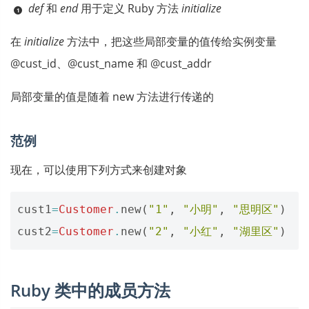
def
和
end
用于定义 Ruby 方法
initialize
在
initialize
方法中，把这些局部变量的值传给实例变量
@cust_id、@cust_name 和 @cust_addr
局部变量的值是随着 new 方法进行传递的
范例
现在，可以使用下列方式来创建对象
cust1
=
Customer
.
new
(
"1"
,
"小明"
,
"思明区"
)
cust2
=
Customer
.
new
(
"2"
,
"小红"
,
"湖里区"
)
Ruby 类中的成员方法