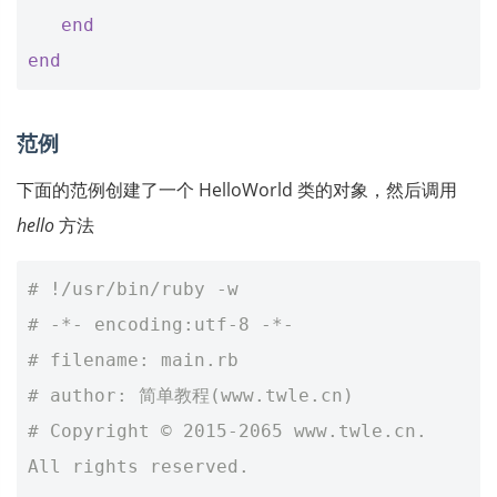
end
end
范例
下面的范例创建了一个 HelloWorld 类的对象，然后调用
hello
方法
# !/usr/bin/ruby -w
# -*- encoding:utf-8 -*-
# filename: main.rb
# author: 简单教程(www.twle.cn)
# Copyright © 2015-2065 www.twle.cn. 
All rights reserved.