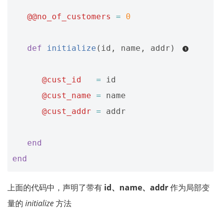
@@no_of_customers
=
0
def
initialize
(
id
,
name
,
addr
)
@cust_id
=
id
@cust_name
=
name
@cust_addr
=
addr
end
end
上面的代码中，声明了带有
id、name、addr
作为局部变
量的
initialize
方法