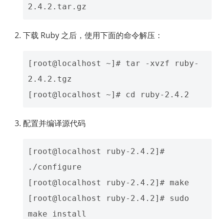
下载 Ruby 之后，使用下面的命令解压：
[root@localhost ~]# tar -xvzf ruby-
2.4.2.tgz    

配置并编译源代码
[root@localhost ruby-2.4.2]# 
./configure

[root@localhost ruby-2.4.2]# make

[root@localhost ruby-2.4.2]# sudo 