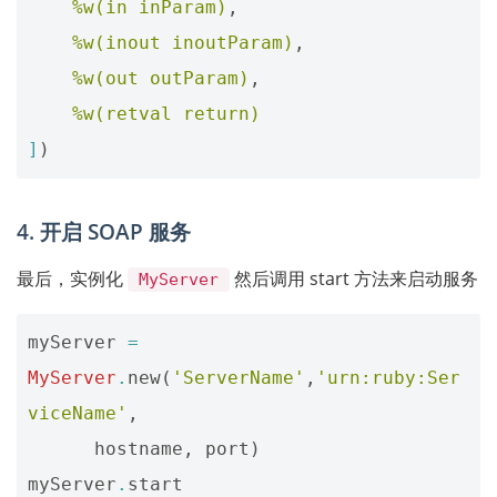
%w(in inParam)
,
%w(inout inoutParam)
,
%w(out outParam)
,
%w(retval return)
]
)
4. 开启 SOAP 服务
最后，实例化
然后调用 start 方法来启动服务
MyServer
myServer
=
MyServer
.
new
(
'ServerName'
,
'urn:ruby:Ser
viceName'
,
hostname
,
port
)
myServer
.
start