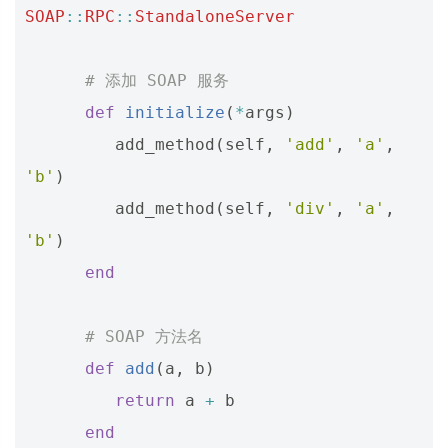
SOAP
::
RPC
::
StandaloneServer
# 添加 SOAP 服务
def
initialize
(
*
args
)
add_method
(
self
,
'add'
,
'a'
,
'b'
)
add_method
(
self
,
'div'
,
'a'
,
'b'
)
end
# SOAP 方法名
def
add
(
a
,
b
)
return
a
+
b
end