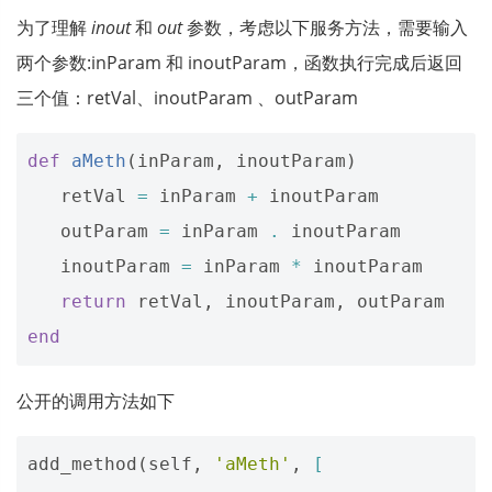
为了理解
inout
和
out
参数，考虑以下服务方法，需要输入
两个参数:inParam 和 inoutParam，函数执行完成后返回
三个值：retVal、inoutParam 、outParam
def
aMeth
(
inParam
,
inoutParam
)
retVal
=
inParam
+
inoutParam
outParam
=
inParam
.
inoutParam
inoutParam
=
inParam
*
inoutParam
return
retVal
,
inoutParam
,
outParam
end
公开的调用方法如下
add_method
(
self
,
'aMeth'
,
[