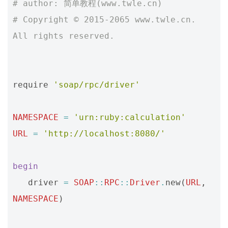
# author: 简单教程(www.twle.cn)
# Copyright © 2015-2065 www.twle.cn. 
All rights reserved.
require
'soap/rpc/driver'
NAMESPACE
=
'urn:ruby:calculation'
URL
=
'http://localhost:8080/'
begin
driver
=
SOAP
::
RPC
::
Driver
.
new
(
URL
,
NAMESPACE
)