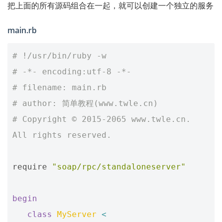
把上面的所有源码组合在一起，就可以创建一个独立的服务
main.rb
# !/usr/bin/ruby -w
# -*- encoding:utf-8 -*-
# filename: main.rb
# author: 简单教程(www.twle.cn)
# Copyright © 2015-2065 www.twle.cn. 
All rights reserved.
require
"soap/rpc/standaloneserver"
begin
class
MyServer
<