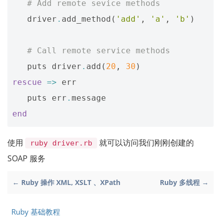
# Add remote sevice methods
driver
.
add_method
(
'add'
,
'a'
,
'b'
)
# Call remote service methods
puts
driver
.
add
(
20
,
30
)
rescue
=>
err
puts
err
.
message
end
使用
就可以访问我们刚刚创建的
ruby driver.rb
SOAP 服务
← Ruby 操作 XML, XSLT 、XPath
Ruby 多线程 →
Ruby 基础教程