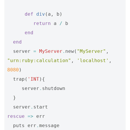
def
div
(
a
,
b
)
return
a
/
b
end
end
server
=
MyServer
.
new
(
"MyServer"
,
"urn:ruby:calculation"
,
'localhost'
,
8080
)
trap
(
'
INT
){
server
.
shutdown
}
server
.
start
rescue
=>
err
puts
err
.
message