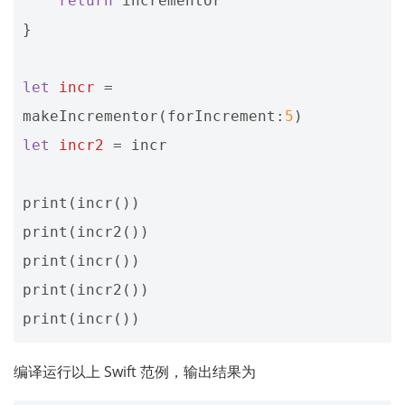
return
incrementor
}
let
incr
=
makeIncrementor
(
forIncrement
:
5
)
let
incr2
=
incr
print
(
incr
())
print
(
incr2
())
print
(
incr
())
print
(
incr2
())
print
(
incr
())
编译运行以上 Swift 范例，输出结果为