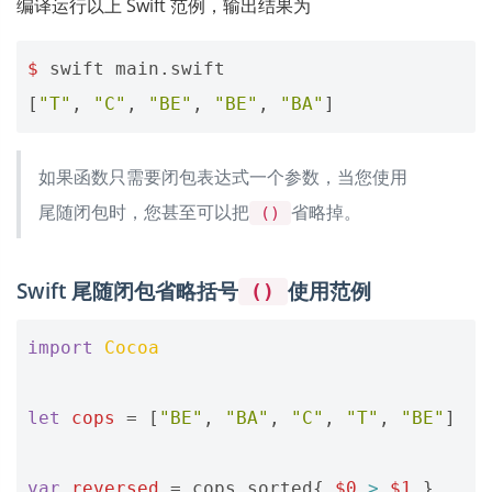
编译运行以上 Swift 范例，输出结果为
$
swift
main
.
swift
[
"T"
,
"C"
,
"BE"
,
"BE"
,
"BA"
]
如果函数只需要闭包表达式一个参数，当您使用
尾随闭包时，您甚至可以把
省略掉。
()
Swift 尾随闭包省略括号
使用范例
()
import
Cocoa
let
cops
=
[
"BE"
,
"BA"
,
"C"
,
"T"
,
"BE"
]
var
reversed
=
cops
.
sorted
{
$0
>
$1
}