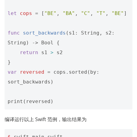
let
cops
=
[
"BE"
,
"BA"
,
"C"
,
"T"
,
"BE"
]
func
sort_backwards
(
s1
:
String
,
s2
:
String
)
->
Bool
{
return
s1
>
s2
}
var
reversed
=
cops
.
sorted
(
by
:
sort_backwards
)
print
(
reversed
)
编译运行以上 Swift 范例，输出结果为
$
swift
main
.
swift