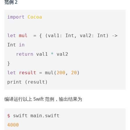
范例 2
import
Cocoa
let
mul
=
{
(
val1
:
Int
,
val2
:
Int
)
->
Int
in
return
val1
*
val2
}
let
result
=
mul
(
200
,
20
)
print
(
result
)
编译运行以上 Swift 范例，输出结果为
$
swift
main
.
swift
4000