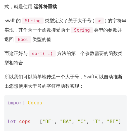
式，就是使用
运算符重载
Swift 的
类型定义了关于大于号 (
) 的字符串
String
>
实现，其作为一个函数接受两个
类型的参数并
String
返回
类型的值
Bool
而这正好与
方法的第二个参数需要的函数类
sort(_:)
型相符合
所以我们可以简单地传递一个大于号，Swift可以自动推断
出您想使用大于号的字符串函数实现：
import
Cocoa
let
cops
=
[
"BE"
,
"BA"
,
"C"
,
"T"
,
"BE"
]