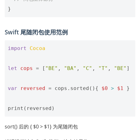
}
Swift 尾随闭包使用范例
import
Cocoa
let
cops
=
[
"BE"
,
"BA"
,
"C"
,
"T"
,
"BE"
]
var
reversed
=
cops
.
sorted
(){
$0
>
$1
}
print
(
reversed
)
sort() 后的 { $0 > $1} 为尾随闭包