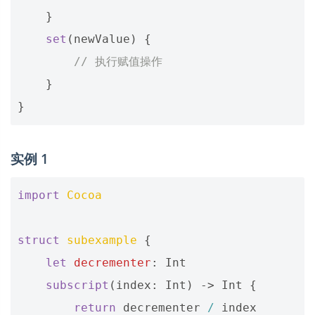
}
set
(
newValue
)
{
// 执行赋值操作
}
}
实例 1
import
Cocoa
struct
subexample
{
let
decrementer
:
Int
subscript
(
index
:
Int
)
->
Int
{
return
decrementer
/
index