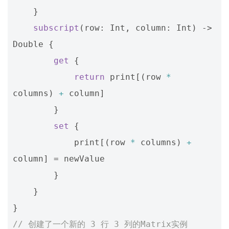
}
subscript
(
row
:
Int
,
column
:
Int
)
->
Double
{
get
{
return
print
[(
row
*
columns
)
+
column
]
}
set
{
print
[(
row
*
columns
)
+
column
]
=
newValue
}
}
}
// 创建了一个新的 3 行 3 列的Matrix实例