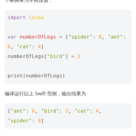
下标脚来为字典设值：
import
Cocoa
var
numberOfLegs
=
[
"spider"
:
8
,
"ant"
:
6
,
"cat"
:
4
]
numberOfLegs
[
"bird"
]
=
2
print
(
numberOfLegs
)
编译运行以上 Swift 范例，输出结果为
[
"ant"
:
6
,
"bird"
:
2
,
"cat"
:
4
,
"spider"
:
8
]