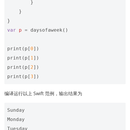
}
}
}
var
p
=
daysofaweek
()
print
(
p
[
0
])
print
(
p
[
1
])
print
(
p
[
2
])
print
(
p
[
3
])
编译运行以上 Swift 范例，输出结果为
Sunday
Monday
Tuesday