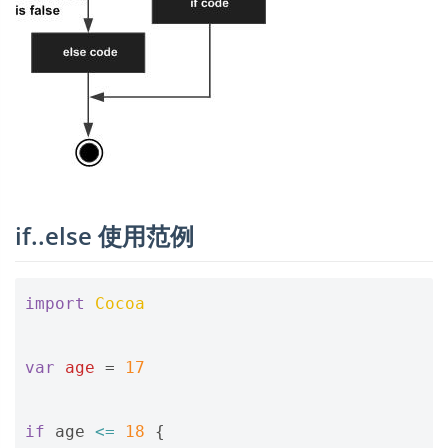
if..else 使用范例
import
Cocoa
var
age
=
17
if
age
<=
18
{