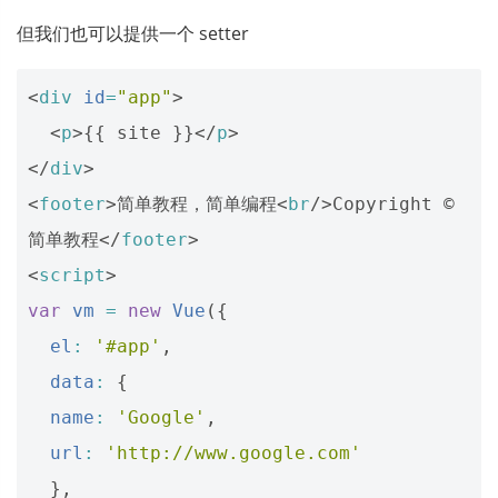
但我们也可以提供一个 setter
<
div
id
=
"app"
>
<
p
>
{{ site }}
</
p
>
</
div
>
<
footer
>
简单教程，简单编程
<
br
/>
Copyright © 
简单教程
</
footer
>
<
script
>
var
vm
=
new
Vue
({
el
:
'#app'
,
data
:
{
name
:
'Google'
,
url
:
'http://www.google.com'
},