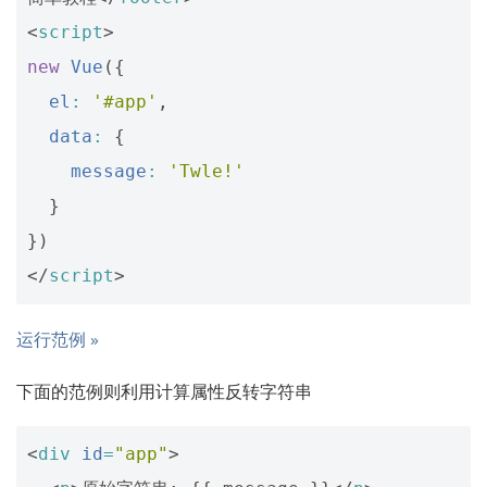
<
script
>
new
Vue
({
el
:
'#app'
,
data
:
{
message
:
'Twle!'
}
})
</
script
>
运行范例 »
下面的范例则利用计算属性反转字符串
<
div
id
=
"app"
>