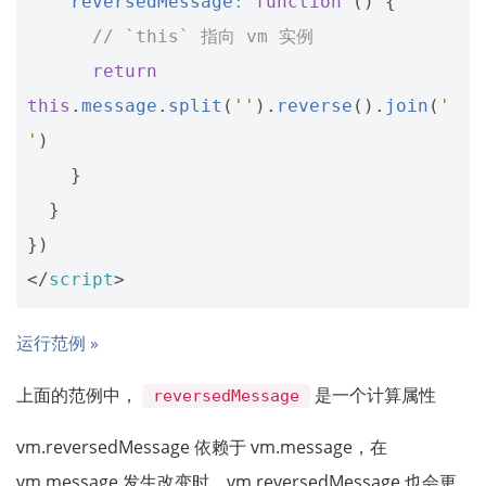
reversedMessage
:
function
()
{
// `this` 指向 vm 实例
return
this
.
message
.
split
(
''
).
reverse
().
join
(
'
'
)
}
}
})
</
script
>
运行范例 »
上面的范例中，
是一个计算属性
reversedMessage
vm.reversedMessage 依赖于 vm.message，在
vm.message 发生改变时，vm.reversedMessage 也会更