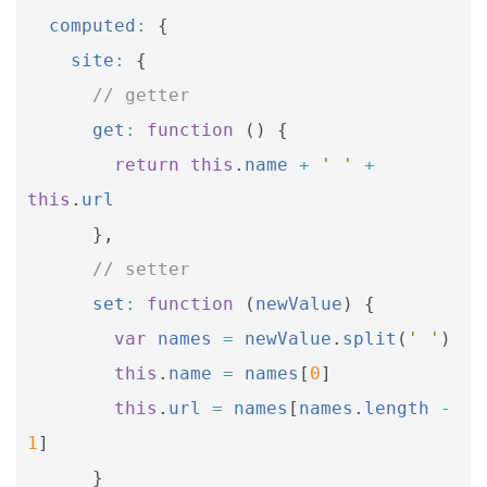
computed
:
{
site
:
{
// getter
get
:
function
()
{
return
this
.
name
+
' '
+
this
.
url
},
// setter
set
:
function
(
newValue
)
{
var
names
=
newValue
.
split
(
' '
)
this
.
name
=
names
[
0
]
this
.
url
=
names
[
names
.
length
-
1
]
}