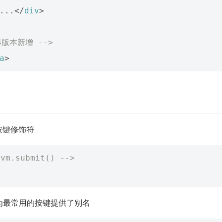
...
</
div
>
4版本新增 -->
a
>
按键修饰符
m.submit() -->
ue 为最常用的按键提供了别名