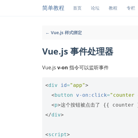
简单教程
首页
论坛
教程
专栏
← Vue.js 样式绑定
Vue.js 事件处理器
Vue.js
v-on
指令可以监听事件
<
div
id
=
"app"
>
<
button
v-on:click
=
"counter 
<
p
>
这个按钮被点击了 {{ counter 
</
div
>
<
script
>