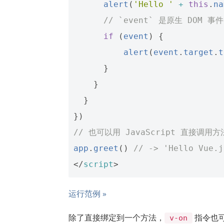
alert
(
'Hello '
+
this
.
na
// `event` 是原生 DOM 事件
if
(
event
)
{
alert
(
event
.
target
.
t
}
}
}
})
// 也可以用 JavaScript 直接调用方
app
.
greet
()
// -> 'Hello Vue.j
</
script
>
运行范例 »
除了直接绑定到一个方法，
指令也可以
v-on