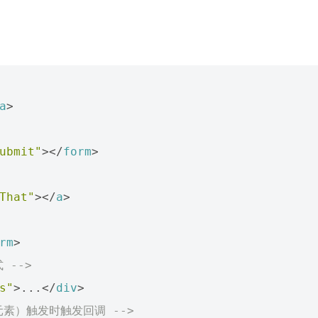
a
>
ubmit"
></
form
>
That"
></
a
>
rm
>
 -->
s"
>
...
</
div
>
元素）触发时触发回调 -->