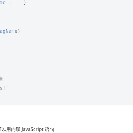
me
+
'!'
)
agName
)
法
s!'
用内联 JavaScript 语句