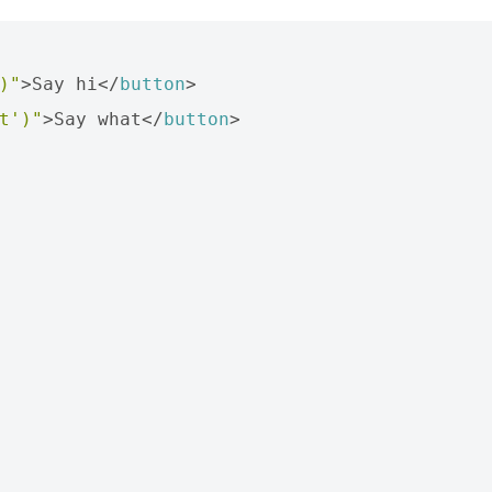
)"
>
Say hi
</
button
>
t')"
>
Say what
</
button
>