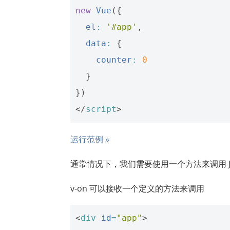
new
Vue
({
el
:
'#app'
,
data
:
{
counter
:
0
}
})
</
script
>
运行范例 »
通常情况下，我们需要使用一个方法来调用 Java
v-on 可以接收一个定义的方法来调用
<
div
id
=
"app"
>