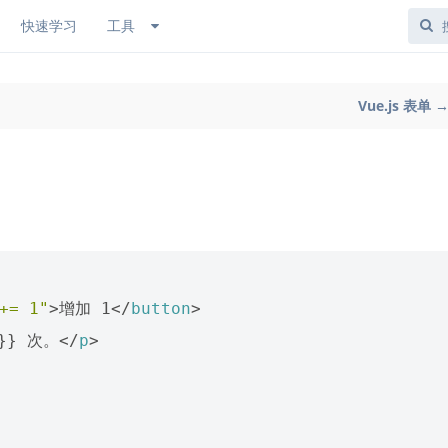
快速学习
工具
Vue.js 表单 
+= 1"
>
增加 1
</
button
>
}} 次。
</
p
>