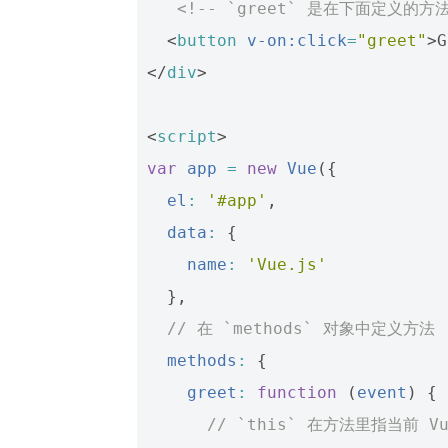
<!-- `greet` 是在下面定义的方法
<
button
v-on:click
=
"greet"
>
G
</
div
>
<
script
>
var
app
=
new
Vue
({
el
:
'#app'
,
data
:
{
name
:
'Vue.js'
},
// 在 `methods` 对象中定义方法
methods
:
{
greet
:
function
(
event
)
{
// `this` 在方法里指当前 V