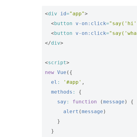
<
div
id
=
"app"
>
<
button
v-on:click
=
"say('hi'
<
button
v-on:click
=
"say('wha
</
div
>
<
script
>
new
Vue
({
el
:
'#app'
,
methods
:
{
say
:
function
(
message
)
{
alert
(
message
)
}
}