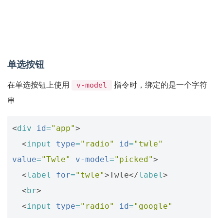
单选按钮
在单选按钮上使用
指令时，绑定的是一个字符
v-model
串
<
div
id
=
"app"
>
<
input
type
=
"radio"
id
=
"twle"
value
=
"Twle"
v-model
=
"picked"
>
<
label
for
=
"twle"
>
Twle
</
label
>
<
br
>
<
input
type
=
"radio"
id
=
"google"