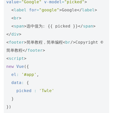
value
=
"Google"
v-model
=
"picked"
>
<
label
for
=
"google"
>
Google
</
label
>
<
br
>
<
span
>
选中值为: {{ picked }}
</
span
>
</
div
>
<
footer
>
简单教程，简单编程
<
br
/>
Copyright © 
简单教程
</
footer
>
<
script
>
new
Vue
({
el
:
'#app'
,
data
:
{
picked
:
'Twle'
}
})