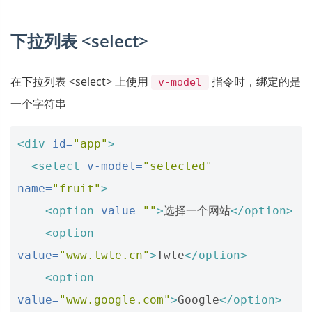
下拉列表 <select>
在下拉列表 <select> 上使用
指令时，绑定的是
v-model
一个字符串
<div
id=
"app"
>
<select
v-model=
"selected"
name=
"fruit"
>
<option
value=
""
>
选择一个网站
</option>
<option
value=
"www.twle.cn"
>
Twle
</option>
<option
value=
"www.google.com"
>
Google
</option>