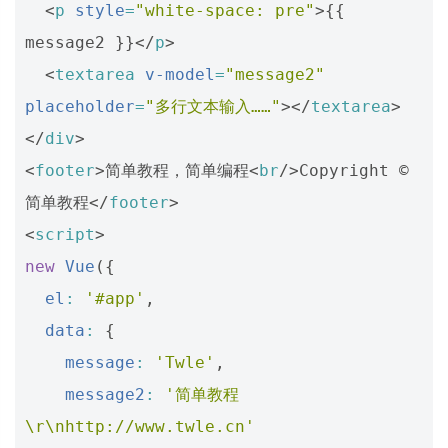
<
p
style
=
"white-space: pre"
>
{{ 
message2 }}
</
p
>
<
textarea
v-model
=
"message2"
placeholder
=
"多行文本输入……"
></
textarea
>
</
div
>
<
footer
>
简单教程，简单编程
<
br
/>
Copyright © 
简单教程
</
footer
>
<
script
>
new
Vue
({
el
:
'#app'
,
data
:
{
message
:
'Twle'
,
message2
:
'简单教程
\r\nhttp://www.twle.cn'