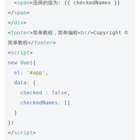
<
span
>
选择的值为: {{ checkedNames }}
</
span
>
</
div
>
<
footer
>
简单教程，简单编程
<
br
/>
Copyright © 
简单教程
</
footer
>
<
script
>
new
Vue
({
el
:
'#app'
,
data
:
{
checked
:
false
,
checkedNames
:
[]
}
})
</
script
>