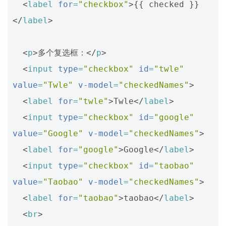
<
label
for
=
"checkbox"
>
{{ checked }}
</
label
>
<
p
>
多个复选框：
</
p
>
<
input
type
=
"checkbox"
id
=
"twle"
value
=
"Twle"
v-model
=
"checkedNames"
>
<
label
for
=
"twle"
>
Twle
</
label
>
<
input
type
=
"checkbox"
id
=
"google"
value
=
"Google"
v-model
=
"checkedNames"
>
<
label
for
=
"google"
>
Google
</
label
>
<
input
type
=
"checkbox"
id
=
"taobao"
value
=
"Taobao"
v-model
=
"checkedNames"
>
<
label
for
=
"taobao"
>
taobao
</
label
>
<
br
>