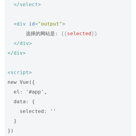
</select>
<div
id=
"output"
>
      选择的网站是: 
{{
selected
}}
</div>
</div>
<script>
new Vue({

  el: '#app',

  data: {

    selected: '' 

  }
