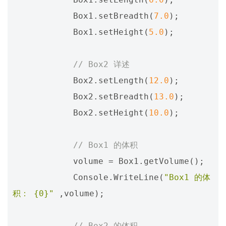
Box1
.
setBreadth
(
7.0
);
Box1
.
setHeight
(
5.0
);
// Box2 详述
Box2
.
setLength
(
12.0
);
Box2
.
setBreadth
(
13.0
);
Box2
.
setHeight
(
10.0
);
// Box1 的体积
volume
=
Box1
.
getVolume
();
Console
.
WriteLine
(
"Box1 的体
积： {0}"
,
volume
);
// Box2 的体积