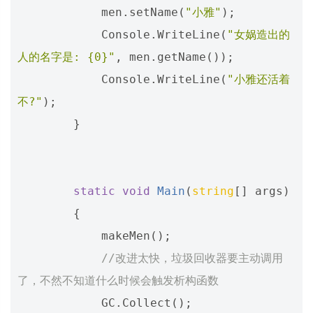
men
.
setName
(
"小雅"
);
Console
.
WriteLine
(
"女娲造出的
人的名字是: {0}"
,
men
.
getName
());
Console
.
WriteLine
(
"小雅还活着
不?"
);
}
static
void
Main
(
string
[]
args
)
{
makeMen
();
//改进太快，垃圾回收器要主动调用
了，不然不知道什么时候会触发析构函数
GC
.
Collect
();