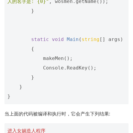
人的名字是: {0}"
,
wosmen
.
getName
());
}
static
void
Main
(
string
[]
args
)
{
makeMen
();
Console
.
ReadKey
();
}
}
}
当上面的代码被编译和执行时，它会产生下列结果:
进入女娲造人程序