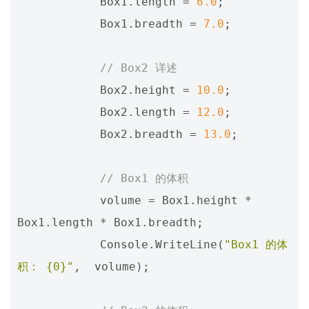
Box1
.
length
=
6.0
;
Box1
.
breadth
=
7.0
;
// Box2 详述
Box2
.
height
=
10.0
;
Box2
.
length
=
12.0
;
Box2
.
breadth
=
13.0
;
// Box1 的体积
volume
=
Box1
.
height
*
Box1
.
length
*
Box1
.
breadth
;
Console
.
WriteLine
(
"Box1 的体
积： {0}"
,
volume
);