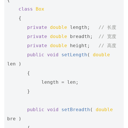
class
Box
{
private
double
length
;
// 长度
private
double
breadth
;
// 宽度
private
double
height
;
// 高度
public
void
setLength
(
double
len
)
{
length
=
len
;
}
public
void
setBreadth
(
double
bre
)
{