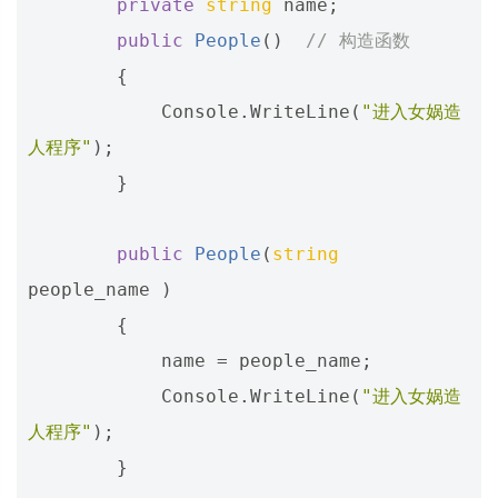
private
string
name
;
public
People
()
// 构造函数
{
Console
.
WriteLine
(
"进入女娲造
人程序"
);
}
public
People
(
string
people_name
)
{
name
=
people_name
;
Console
.
WriteLine
(
"进入女娲造
人程序"
);
}