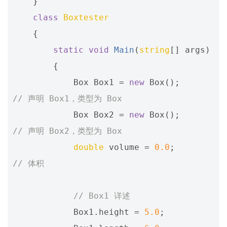
}
class
Boxtester
{
static
void
Main
(
string
[]
args
)
{
Box
Box1
=
new
Box
();
// 声明 Box1，类型为 Box
Box
Box2
=
new
Box
();
// 声明 Box2，类型为 Box
double
volume
=
0.0
;
// 体积
// Box1 详述
Box1
.
height
=
5.0
;