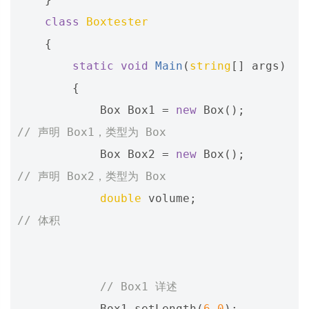
class
Boxtester
{
static
void
Main
(
string
[]
args
)
{
Box
Box1
=
new
Box
();
// 声明 Box1，类型为 Box
Box
Box2
=
new
Box
();
// 声明 Box2，类型为 Box
double
volume
;
// 体积
// Box1 详述
Box1
.
setLength
(
6.0
);