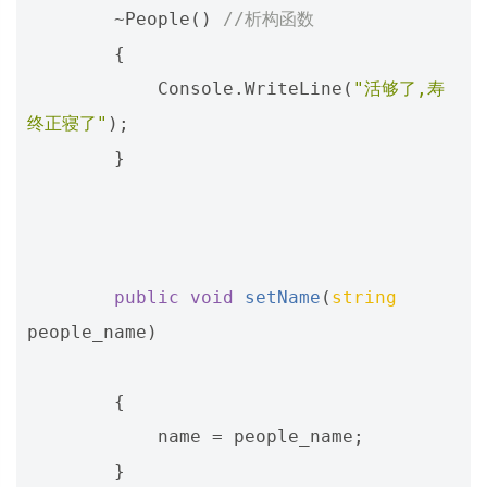
~
People
()
//析构函数
{
Console
.
WriteLine
(
"活够了,寿
终正寝了"
);
}
public
void
setName
(
string
people_name
)
{
name
=
people_name
;
}