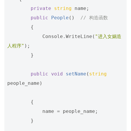
private
string
name
;
public
People
()
// 构造函数
{
Console
.
WriteLine
(
"进入女娲造
人程序"
);
}
public
void
setName
(
string
people_name
)
{
name
=
people_name
;
}