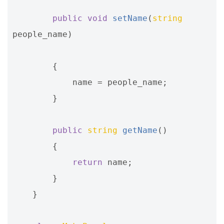
public
void
setName
(
string
people_name
)
{
name
=
people_name
;
}
public
string
getName
()
{
return
name
;
}
}