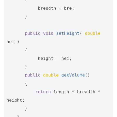
breadth
=
bre
;
}
public
void
setHeight
(
double
hei
)
{
height
=
hei
;
}
public
double
getVolume
()
{
return
length
*
breadth
*
height
;
}
}