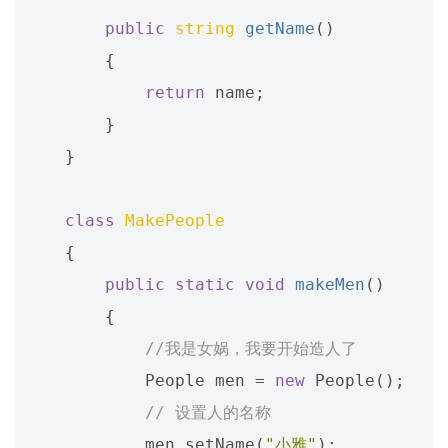
public
string
getName
()
{
return
name
;
}
}
class
MakePeople
{
public
static
void
makeMen
()
{
//我是女娲，我要开始造人了
People
men
=
new
People
();
// 设置人的名称
men
.
setName
(
"小雅"
);