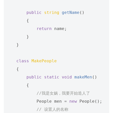
public
string
getName
()
{
return
name
;
}
}
class
MakePeople
{
public
static
void
makeMen
()
{
//我是女娲，我要开始造人了
People
men
=
new
People
();
// 设置人的名称