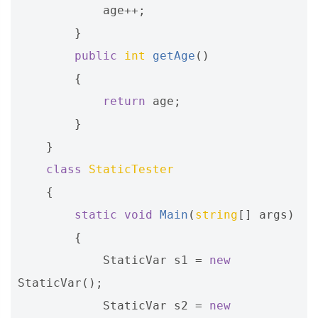
age
++;
}
public
int
getAge
()
{
return
age
;
}
}
class
StaticTester
{
static
void
Main
(
string
[]
args
)
{
StaticVar
s1
=
new
StaticVar
();
StaticVar
s2
=
new