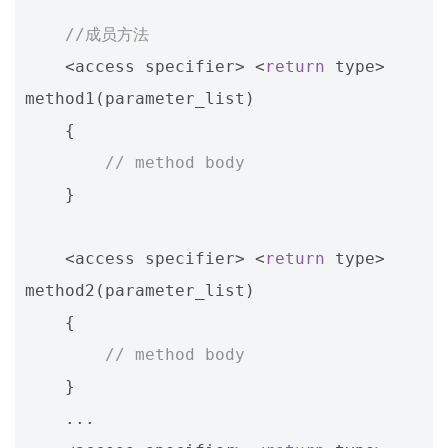
//成员方法
<
access
specifier
>
<
return
type
>
method1
(
parameter_list
)
{
// method body 
}
<
access
specifier
>
<
return
type
>
method2
(
parameter_list
)
{
// method body 
}
...