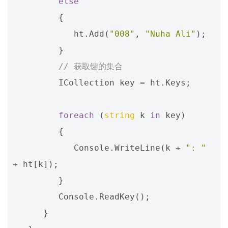
else
{
ht
.
Add
(
"008"
,
"Nuha Ali"
);
}
// 获取键的集合 
ICollection
key
=
ht
.
Keys
;
foreach
(
string
k
in
key
)
{
Console
.
WriteLine
(
k
+
": "
+
ht
[
k
]);
}
Console
.
ReadKey
();
}