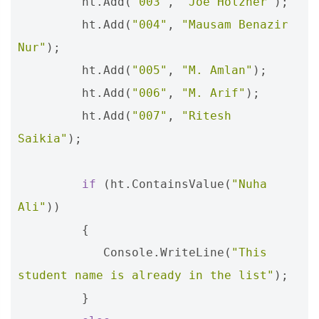
ht
.
Add
(
"003"
,
"Joe Holzner"
);
ht
.
Add
(
"004"
,
"Mausam Benazir 
Nur"
);
ht
.
Add
(
"005"
,
"M. Amlan"
);
ht
.
Add
(
"006"
,
"M. Arif"
);
ht
.
Add
(
"007"
,
"Ritesh 
Saikia"
);
if
(
ht
.
ContainsValue
(
"Nuha 
Ali"
))
{
Console
.
WriteLine
(
"This 
student name is already in the list"
);
}