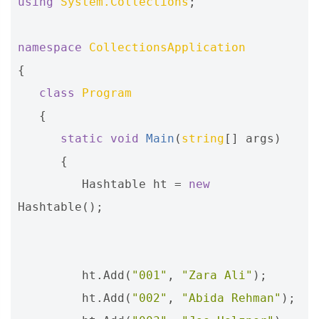
using
System.Collections
;
namespace
CollectionsApplication
{
class
Program
{
static
void
Main
(
string
[]
args
)
{
Hashtable
ht
=
new
Hashtable
();
ht
.
Add
(
"001"
,
"Zara Ali"
);
ht
.
Add
(
"002"
,
"Abida Rehman"
);