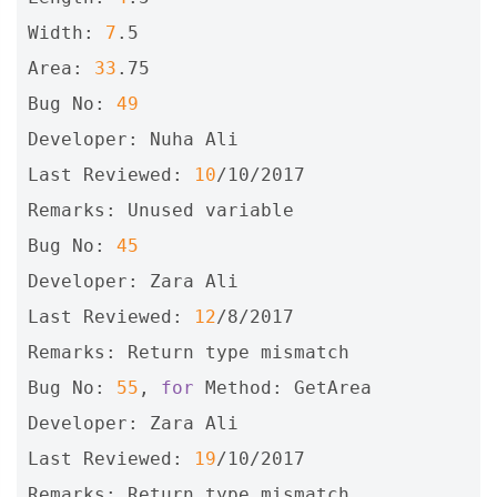
Width: 
7
.5

Area: 
33
.75

Bug No: 
49
Developer: Nuha Ali

Last Reviewed: 
10
/10/2017

Remarks: Unused variable

Bug No: 
45
Developer: Zara Ali

Last Reviewed: 
12
/8/2017

Remarks: Return 
type
 mismatch

Bug No: 
55
, 
for
 Method: GetArea

Developer: Zara Ali

Last Reviewed: 
19
/10/2017

Remarks: Return 
type
 mismatch
