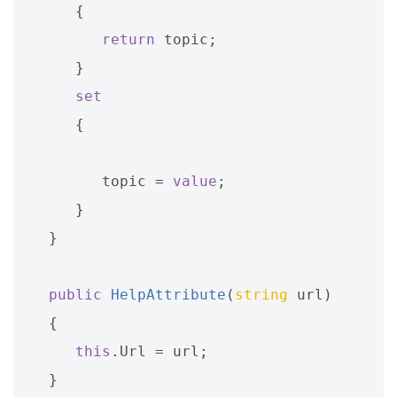
{
return
topic
;
}
set
{
topic
=
value
;
}
}
public
HelpAttribute
(
string
url
)
{
this
.
Url
=
url
;
}