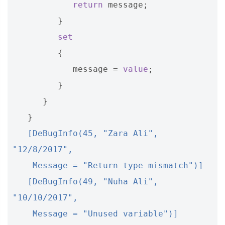
return
message
;
}
set
{
message
=
value
;
}
}
}
   [DeBugInfo(45, "Zara Ali", 
"12/8/2017",
    Message = "Return type mismatch")]
   [DeBugInfo(49, "Nuha Ali", 
"10/10/2017",
    Message = "Unused variable")]