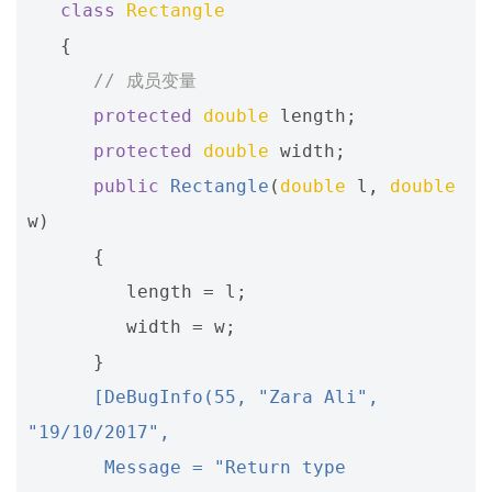
class
Rectangle
{
// 成员变量
protected
double
length
;
protected
double
width
;
public
Rectangle
(
double
l
,
double
w
)
{
length
=
l
;
width
=
w
;
}
      [DeBugInfo(55, "Zara Ali", 
"19/10/2017",
       Message = "Return type 