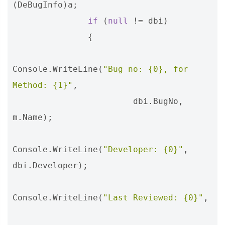
(
DeBugInfo
)
a
;
if
(
null
!=
dbi
)
{
Console
.
WriteLine
(
"Bug no: {0}, for 
Method: {1}"
,
dbi
.
BugNo
,
m
.
Name
);
Console
.
WriteLine
(
"Developer: {0}"
,
dbi
.
Developer
);
Console
.
WriteLine
(
"Last Reviewed: {0}"
,