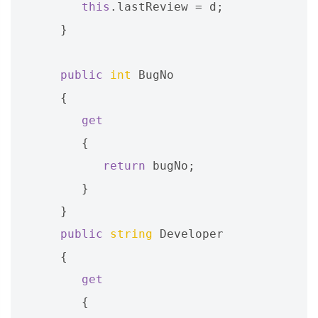
this
.
lastReview
=
d
;
}
public
int
BugNo
{
get
{
return
bugNo
;
}
}
public
string
Developer
{
get
{