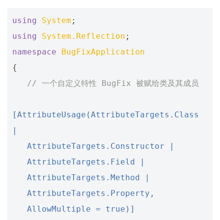
using
System
;
using
System.Reflection
;
namespace
BugFixApplication
{
// 一个自定义特性 BugFix 被赋给类及其成员
[AttributeUsage(AttributeTargets.Class 
|
   AttributeTargets.Constructor |
   AttributeTargets.Field |
   AttributeTargets.Method |
   AttributeTargets.Property,
   AllowMultiple = true)]