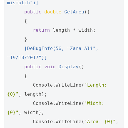
mismatch")]
public
double
GetArea
()
{
return
length
*
width
;
}
      [DeBugInfo(56, "Zara Ali", 
"19/10/2017")]
public
void
Display
()
{
Console
.
WriteLine
(
"Length: 
{0}"
,
length
);
Console
.
WriteLine
(
"Width: 
{0}"
,
width
);
Console
.
WriteLine
(
"Area: {0}"
,