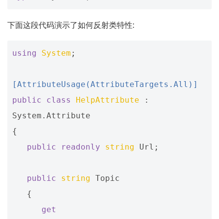
下面这段代码演示了如何反射类特性:
using
System
;
[AttributeUsage(AttributeTargets.All)]
public
class
HelpAttribute
:
System
.
Attribute
{
public
readonly
string
Url
;
public
string
Topic
{
get