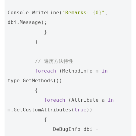
Console
.
WriteLine
(
"Remarks: {0}"
,
dbi
.
Message
);
}
}
// 遍历方法特性
foreach
(
MethodInfo
m
in
type
.
GetMethods
())
{
foreach
(
Attribute
a
in
m
.
GetCustomAttributes
(
true
))
{
DeBugInfo
dbi
=