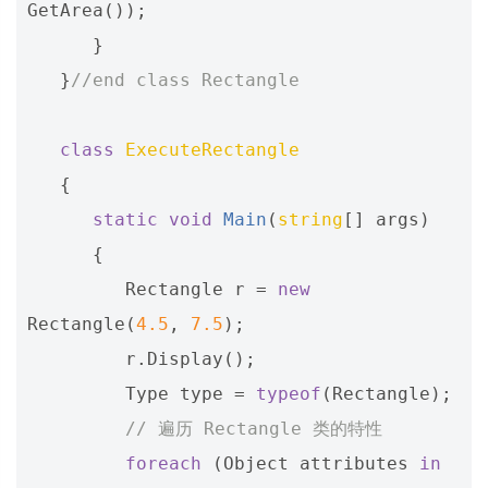
GetArea
());
}
}
//end class Rectangle  
class
ExecuteRectangle
{
static
void
Main
(
string
[]
args
)
{
Rectangle
r
=
new
Rectangle
(
4.5
,
7.5
);
r
.
Display
();
Type
type
=
typeof
(
Rectangle
);
// 遍历 Rectangle 类的特性
foreach
(
Object
attributes
in