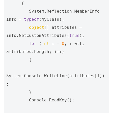
{
System
.
Reflection
.
MemberInfo
info
=
typeof
(
MyClass
);
object
[]
attributes
=
info
.
GetCustomAttributes
(
true
);
for
(
int
i
=
0
;
i
&
lt
;
attributes
.
Length
;
i
++)
{
System
.
Console
.
WriteLine
(
attributes
[
i
])
;
}
Console
.
ReadKey
();