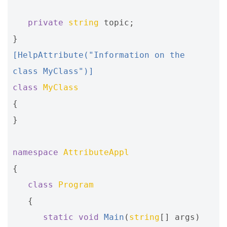
private
string
topic
;
}
[HelpAttribute("Information on the 
class MyClass")]
class
MyClass
{
}
namespace
AttributeAppl
{
class
Program
{
static
void
Main
(
string
[]
args
)