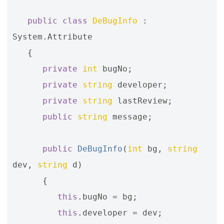
public
class
DeBugInfo
:
System
.
Attribute
{
private
int
bugNo
;
private
string
developer
;
private
string
lastReview
;
public
string
message
;
public
DeBugInfo
(
int
bg
,
string
dev
,
string
d
)
{
this
.
bugNo
=
bg
;
this
.
developer
=
dev
;