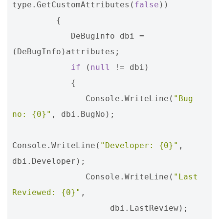
type
.
GetCustomAttributes
(
false
))
{
DeBugInfo
dbi
=
(
DeBugInfo
)
attributes
;
if
(
null
!=
dbi
)
{
Console
.
WriteLine
(
"Bug 
no: {0}"
,
dbi
.
BugNo
);
Console
.
WriteLine
(
"Developer: {0}"
,
dbi
.
Developer
);
Console
.
WriteLine
(
"Last 
Reviewed: {0}"
,
dbi
.
LastReview
);