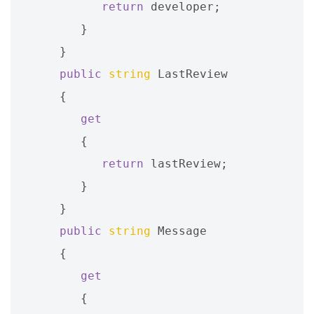
return
developer
;
}
}
public
string
LastReview
{
get
{
return
lastReview
;
}
}
public
string
Message
{
get
{