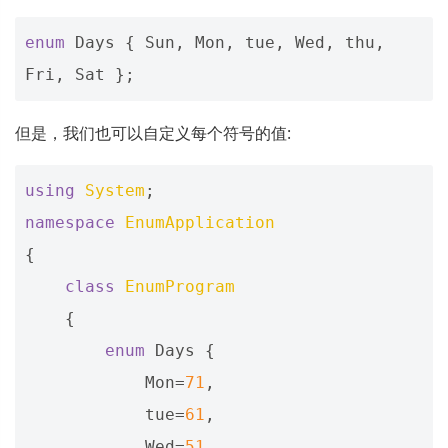
enum
Days
{
Sun
,
Mon
,
tue
,
Wed
,
thu
,
Fri
,
Sat
};
但是，我们也可以自定义每个符号的值:
using
System
;
namespace
EnumApplication
{
class
EnumProgram
{
enum
Days
{
Mon
=
71
,
tue
=
61
,
Wed
=
51
,