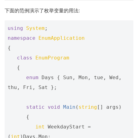
下面的范例演示了枚举变量的用法:
using
System
;
namespace
EnumApplication
{
class
EnumProgram
{
enum
Days
{
Sun
,
Mon
,
tue
,
Wed
,
thu
,
Fri
,
Sat
};
static
void
Main
(
string
[]
args
)
{
int
WeekdayStart
=
(
int
)
Days
.
Mon
;