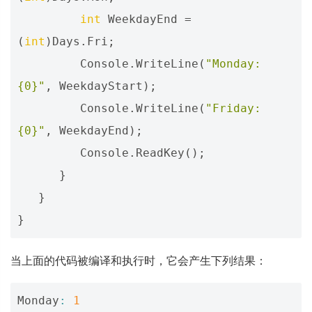
int
WeekdayEnd
=
(
int
)
Days
.
Fri
;
Console
.
WriteLine
(
"Monday: 
{0}"
,
WeekdayStart
);
Console
.
WriteLine
(
"Friday: 
{0}"
,
WeekdayEnd
);
Console
.
ReadKey
();
}
}
}
当上面的代码被编译和执行时，它会产生下列结果：
Monday
:
1