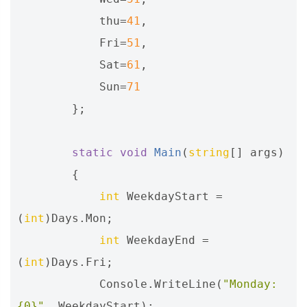
thu
=
41
,
Fri
=
51
,
Sat
=
61
,
Sun
=
71
};
static
void
Main
(
string
[]
args
)
{
int
WeekdayStart
=
(
int
)
Days
.
Mon
;
int
WeekdayEnd
=
(
int
)
Days
.
Fri
;
Console
.
WriteLine
(
"Monday: 
{0}"
,
WeekdayStart
);