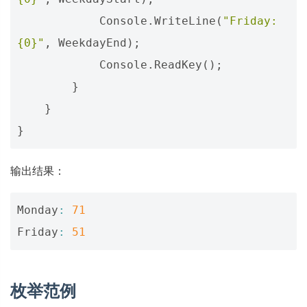
Console
.
WriteLine
(
"Friday: 
{0}"
,
WeekdayEnd
);
Console
.
ReadKey
();
}
}
}
输出结果：
Monday
:
71
Friday
:
51
枚举范例