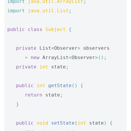
import
java.util.ArrayList
;
import
java.util.List
;
public
class
Subject
{
private
List
<
Observer
>
observers
=
new
ArrayList
<
Observer
>();
private
int
state
;
public
int
getState
()
{
return
state
;
}
public
void
setState
(
int
state
)
{