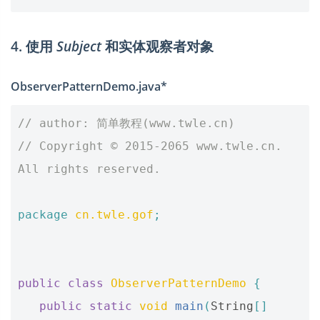
4. 使用
Subject
和实体观察者对象
ObserverPatternDemo.java*
// author: 简单教程(www.twle.cn)
// Copyright © 2015-2065 www.twle.cn. 
All rights reserved.
package
cn.twle.gof
;
public
class
ObserverPatternDemo
{
public
static
void
main
(
String
[]