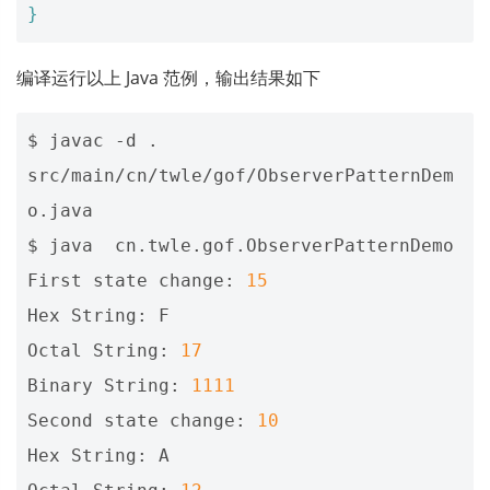
}
编译运行以上 Java 范例，输出结果如下
$ javac -d . 
src/main/cn/twle/gof/ObserverPatternDem
o.java

$ java  cn.twle.gof.ObserverPatternDemo

First state change: 
15
Hex String: F

Octal String: 
17
Binary String: 
1111
Second state change: 
10
Hex String: A
