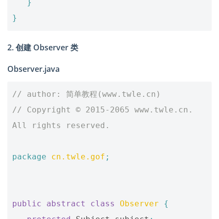
}
}
2. 创建 Observer 类
Observer.java
// author: 简单教程(www.twle.cn)
// Copyright © 2015-2065 www.twle.cn. 
All rights reserved.
package
cn.twle.gof
;
public
abstract
class
Observer
{