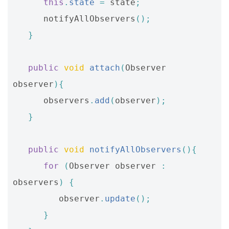
this
.
state
=
state
;
notifyAllObservers
();
}
public
void
attach
(
Observer
observer
){
observers
.
add
(
observer
);
}
public
void
notifyAllObservers
(){
for
(
Observer
observer
:
observers
)
{
observer
.
update
();
}