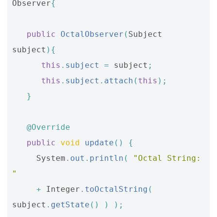
Observer
{
public
OctalObserver
(
Subject
subject
){
this
.
subject
=
subject
;
this
.
subject
.
attach
(
this
);
}
@Override
public
void
update
()
{
System
.
out
.
println
(
"Octal String: 
"
+
Integer
.
toOctalString
(
subject
.
getState
()
)
);