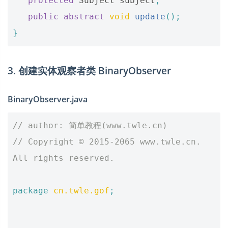
protected
Subject
subject
;
public
abstract
void
update
();
}
3. 创建实体观察者类 BinaryObserver
BinaryObserver.java
// author: 简单教程(www.twle.cn)
// Copyright © 2015-2065 www.twle.cn. 
All rights reserved.
package
cn.twle.gof
;