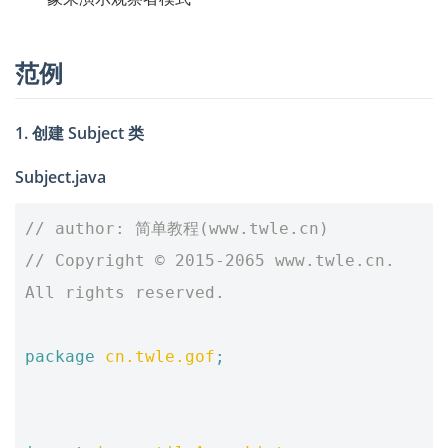
范例
1. 创建 Subject 类
Subject.java
// author: 简单教程(www.twle.cn)
// Copyright © 2015-2065 www.twle.cn. 
All rights reserved.
package
cn.twle.gof
;