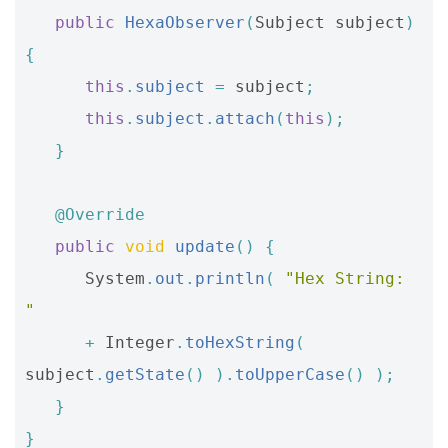
public
HexaObserver
(
Subject
subject
)
{
this
.
subject
=
subject
;
this
.
subject
.
attach
(
this
);
}
@Override
public
void
update
()
{
System
.
out
.
println
(
"Hex String: 
"
+
Integer
.
toHexString
(
subject
.
getState
()
).
toUpperCase
()
);
}
}