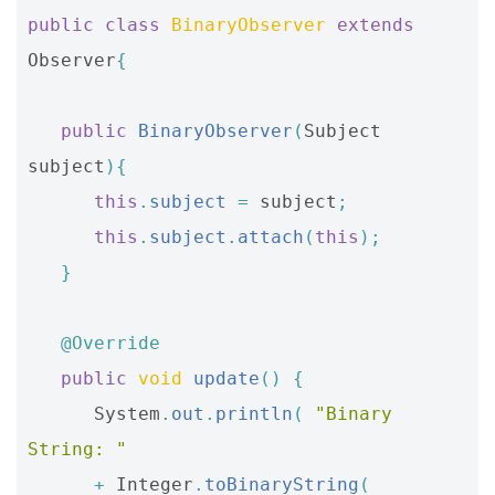
public
class
BinaryObserver
extends
Observer
{
public
BinaryObserver
(
Subject
subject
){
this
.
subject
=
subject
;
this
.
subject
.
attach
(
this
);
}
@Override
public
void
update
()
{
System
.
out
.
println
(
"Binary 
String: "
+
Integer
.
toBinaryString
(