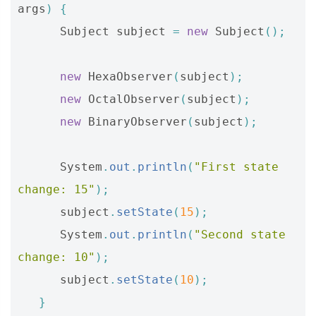
args
)
{
Subject
subject
=
new
Subject
();
new
HexaObserver
(
subject
);
new
OctalObserver
(
subject
);
new
BinaryObserver
(
subject
);
System
.
out
.
println
(
"First state 
change: 15"
);
subject
.
setState
(
15
);
System
.
out
.
println
(
"Second state 
change: 10"
);
subject
.
setState
(
10
);
}