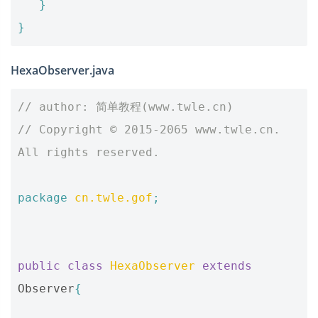
}
}
HexaObserver.java
// author: 简单教程(www.twle.cn)
// Copyright © 2015-2065 www.twle.cn. 
All rights reserved.
package
cn.twle.gof
;
public
class
HexaObserver
extends
Observer
{