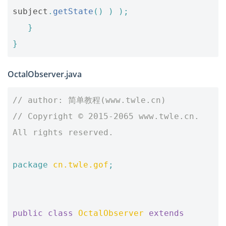
subject
.
getState
()
)
);
}
}
OctalObserver.java
// author: 简单教程(www.twle.cn)
// Copyright © 2015-2065 www.twle.cn. 
All rights reserved.
package
cn.twle.gof
;
public
class
OctalObserver
extends