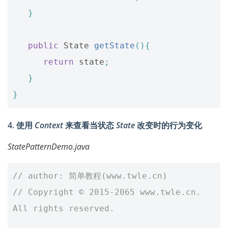
}
public
State
getState
(){
return
state
;
}
}
4. 使用
Context
来查看当状态
State
改变时的行为变化
StatePatternDemo.java
// author: 简单教程(www.twle.cn)
// Copyright © 2015-2065 www.twle.cn. 
All rights reserved.