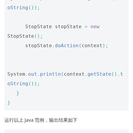
oString
());
StopState
stopState
=
new
StopState
();
stopState
.
doAction
(
context
);
System
.
out
.
println
(
context
.
getState
().
t
oString
());
}
}
运行以上 Java 范例，输出结果如下