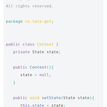
All rights reserved.
package
cn.twle.gof
;
public
class
Context
{
private
State
state
;
public
Context
(){
state
=
null
;
}
public
void
setState
(
State
state
){
this
.
state
=
state
;