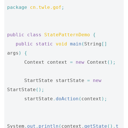
package
cn.twle.gof
;
public
class
StatePatternDemo
{
public
static
void
main
(
String
[]
args
)
{
Context
context
=
new
Context
();
StartState
startState
=
new
StartState
();
startState
.
doAction
(
context
);
System
.
out
.
println
(
context
.
getState
().
t