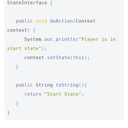
StateInterface
{
public
void
doAction
(
Context
context
)
{
System
.
out
.
println
(
"Player is in 
start state"
);
context
.
setState
(
this
);
}
public
String
toString
(){
return
"Start State"
;
}
}