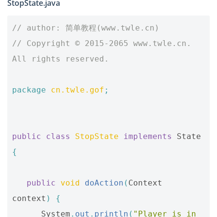
StopState.java
// author: 简单教程(www.twle.cn)
// Copyright © 2015-2065 www.twle.cn. 
All rights reserved.
package
cn.twle.gof
;
public
class
StopState
implements
State
{
public
void
doAction
(
Context
context
)
{
System
.
out
.
println
(
"Player is in 