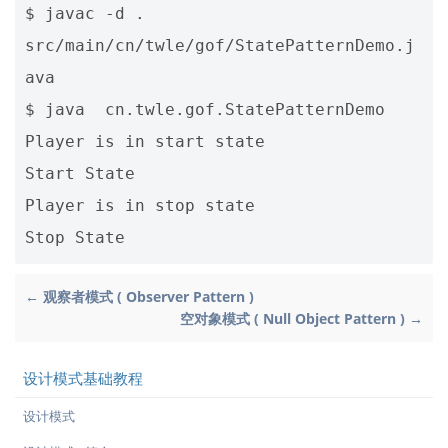
$ javac -d . 
src/main/cn/twle/gof/StatePatternDemo.j
ava

$ java  cn.twle.gof.StatePatternDemo

Player is in start state

Start State

Player is in stop state

← 观察者模式 ( Observer Pattern )
空对象模式 ( Null Object Pattern ) →
设计模式基础教程
设计模式