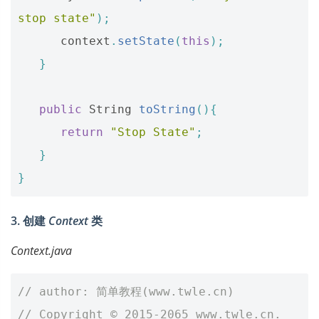
stop state"
);
context
.
setState
(
this
);
}
public
String
toString
(){
return
"Stop State"
;
}
}
3. 创建
Context
类
Context.java
// author: 简单教程(www.twle.cn)
// Copyright © 2015-2065 www.twle.cn. 