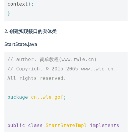
context
);
}
2. 创建实现接口的实体类
StartState.java
// author: 简单教程(www.twle.cn)
// Copyright © 2015-2065 www.twle.cn. 
All rights reserved.
package
cn.twle.gof
;
public
class
StartStateImpl
implements