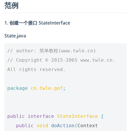
范例
1. 创建一个接口 StateInterface
State.java
// author: 简单教程(www.twle.cn)
// Copyright © 2015-2065 www.twle.cn. 
All rights reserved.
package
cn.twle.gof
;
public
interface
StateInterface
{
public
void
doAction
(
Context