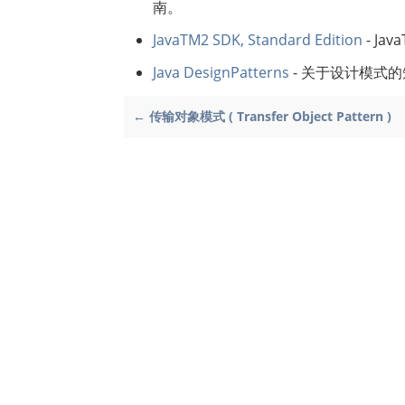
南。
JavaTM2 SDK, Standard Edition
- Jav
Java DesignPatterns
- 关于设计模式
← 传输对象模式 ( Transfer Object Pattern )