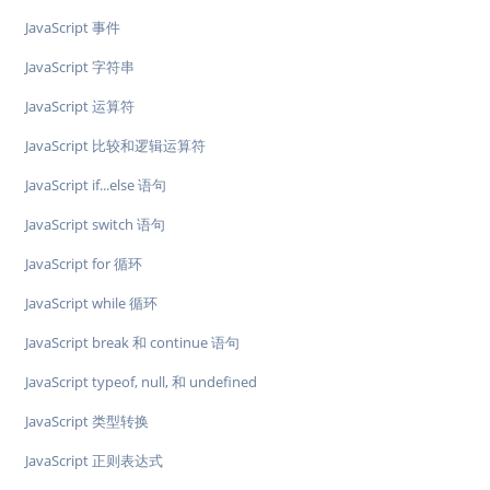
JavaScript 事件
JavaScript 字符串
JavaScript 运算符
JavaScript 比较和逻辑运算符
JavaScript if...else 语句
JavaScript switch 语句
JavaScript for 循环
JavaScript while 循环
JavaScript break 和 continue 语句
JavaScript typeof, null, 和 undefined
JavaScript 类型转换
JavaScript 正则表达式