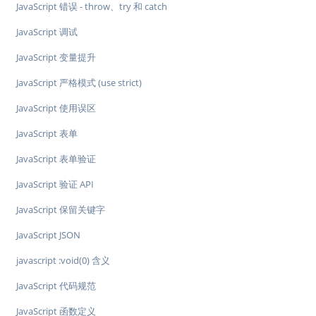
JavaScript 错误 - throw、try 和 catch
JavaScript 调试
JavaScript 变量提升
JavaScript 严格模式 (use strict)
JavaScript 使用误区
JavaScript 表单
JavaScript 表单验证
JavaScript 验证 API
JavaScript 保留关键字
JavaScript JSON
javascript :void(0) 含义
JavaScript 代码规范
JavaScript 函数定义