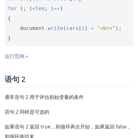
for
(;
i
<
len
;
i
++
)
{
document
.
write
(
cars
[
i
]
+
"<br>"
);
}
运行范例 »
语句 2
通常语句 2 用于评估初始变量的条件
语句 2 同样是可选的
如果语句 2 返回 true，则循环再次开始，如果返回 false，
则循环将结束