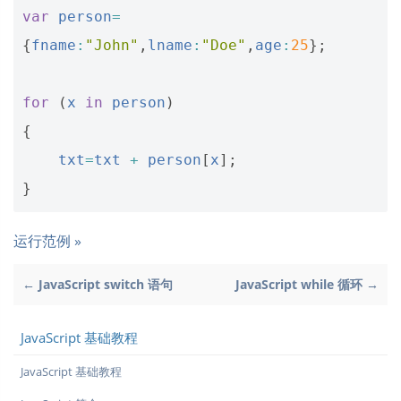
var
person
=
{
fname
:
"John"
,
lname
:
"Doe"
,
age
:
25
};
for
(
x
in
person
)
{
txt
=
txt
+
person
[
x
];
}
运行范例 »
← JavaScript switch 语句
JavaScript while 循环 →
JavaScript 基础教程
JavaScript 基础教程