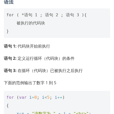
语法
for ( *语句 1 ; 语句 2 ; 语句 3 ){

    被执行的代码块

语句 1:
代码块开始前执行
语句 2:
定义运行循环（代码块）的条件
语句 3:
在循环（代码块）已被执行之后执行
下面的范例输出了数字 1 到 5
for
(
var
i
=
0
;
i
<
5
;
i
++
)
{
x
=
x
+
"该数字为 "
+
i
+
"<br>"
;