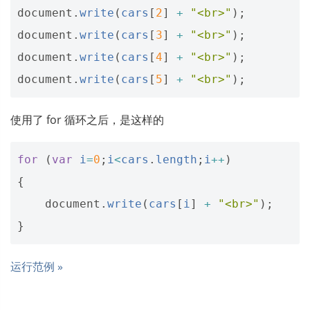
document
.
write
(
cars
[
2
]
+
"<br>"
);
document
.
write
(
cars
[
3
]
+
"<br>"
);
document
.
write
(
cars
[
4
]
+
"<br>"
);
document
.
write
(
cars
[
5
]
+
"<br>"
);
使用了 for 循环之后，是这样的
for
(
var
i
=
0
;
i
<
cars
.
length
;
i
++
)
{
document
.
write
(
cars
[
i
]
+
"<br>"
);
}
运行范例 »