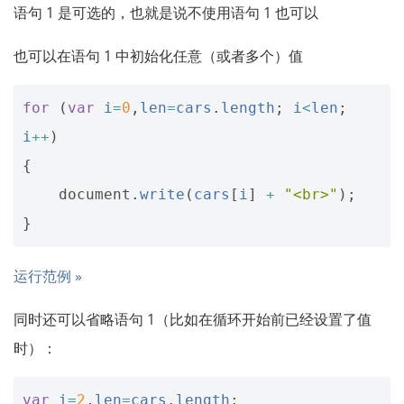
语句 1 是可选的，也就是说不使用语句 1 也可以
也可以在语句 1 中初始化任意（或者多个）值
for
(
var
i
=
0
,
len
=
cars
.
length
;
i
<
len
;
i
++
)
{
document
.
write
(
cars
[
i
]
+
"<br>"
);
}
运行范例 »
同时还可以省略语句 1（比如在循环开始前已经设置了值
时）：
var
i
=
2
,
len
=
cars
.
length
;