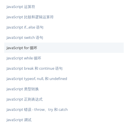
JavaScript 运算符
JavaScript 比较和逻辑运算符
JavaScript if...else 语句
JavaScript switch 语句
JavaScript for 循环
JavaScript while 循环
JavaScript break 和 continue 语句
JavaScript typeof, null, 和 undefined
JavaScript 类型转换
JavaScript 正则表达式
JavaScript 错误 - throw、try 和 catch
JavaScript 调试