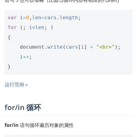
语句 3 也可以省略（比如当循环内部有相应的代码时)
var
i
=
0
,
len
=
cars
.
length
;
for
(;
i
<
len
;
)
{
document
.
write
(
cars
[
i
]
+
"<br>"
);
i
++
;
}
运行范例 »
for/in 循环
for/in
语句循环遍历对象的属性